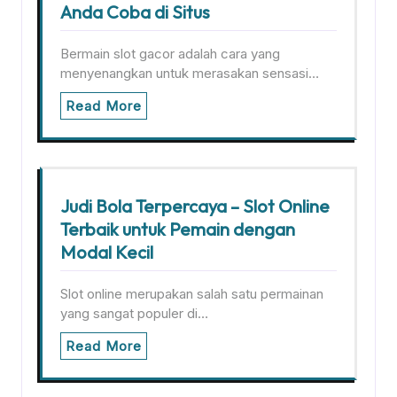
Anda Coba di Situs
Bermain slot gacor adalah cara yang
menyenangkan untuk merasakan sensasi…
Read More
Judi Bola Terpercaya – Slot Online
Terbaik untuk Pemain dengan
Modal Kecil
Slot online merupakan salah satu permainan
yang sangat populer di…
Read More