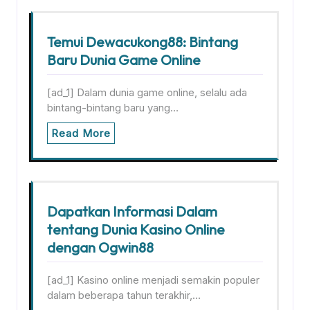
Temui Dewacukong88: Bintang
Baru Dunia Game Online
[ad_1] Dalam dunia game online, selalu ada
bintang-bintang baru yang…
Read More
Dapatkan Informasi Dalam
tentang Dunia Kasino Online
dengan Ogwin88
[ad_1] Kasino online menjadi semakin populer
dalam beberapa tahun terakhir,…