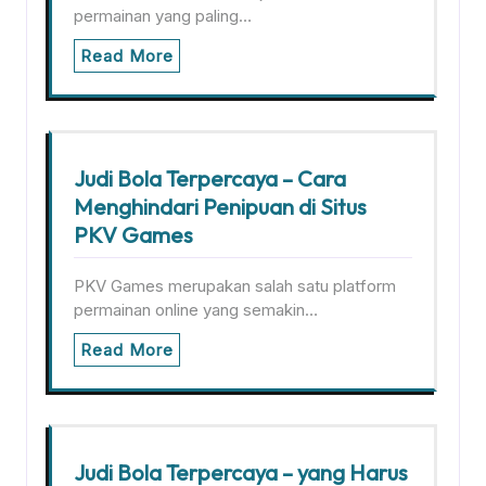
permainan yang paling…
Read More
Judi Bola Terpercaya – Cara
Menghindari Penipuan di Situs
PKV Games
PKV Games merupakan salah satu platform
permainan online yang semakin…
Read More
Judi Bola Terpercaya – yang Harus