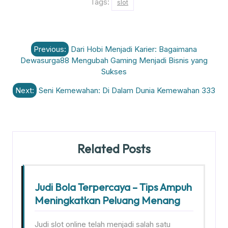
Tags:
slot
Post
Previous:
Dari Hobi Menjadi Karier: Bagaimana
navigation
Dewasurga88 Mengubah Gaming Menjadi Bisnis yang
Sukses
Next:
Seni Kemewahan: Di Dalam Dunia Kemewahan 333
Related Posts
Judi Bola Terpercaya – Tips Ampuh
Meningkatkan Peluang Menang
Judi slot online telah menjadi salah satu