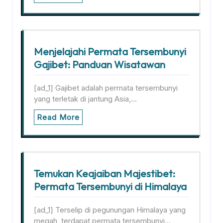
Menjelajahi Permata Tersembunyi
Gajibet: Panduan Wisatawan
[ad_1] Gajibet adalah permata tersembunyi
yang terletak di jantung Asia,…
Read More
Temukan Keajaiban Majestibet:
Permata Tersembunyi di Himalaya
[ad_1] Terselip di pegunungan Himalaya yang
megah, terdapat permata tersembunyi…