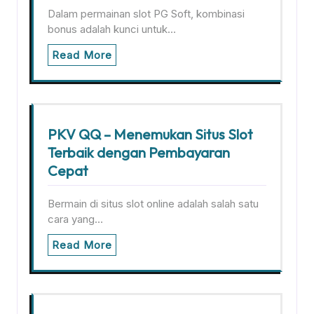
Dalam permainan slot PG Soft, kombinasi
bonus adalah kunci untuk…
Read More
PKV QQ – Menemukan Situs Slot
Terbaik dengan Pembayaran
Cepat
Bermain di situs slot online adalah salah satu
cara yang…
Read More