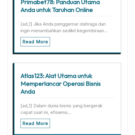
Primabet78: Panduan Utama
Anda untuk Taruhan Online
[ad_1] Jika Anda penggemar olahraga dan
ingin menambahkan sedikit kegembiraan…
Read More
Atlas123: Alat Utama untuk
Memperlancar Operasi Bisnis
Anda
[ad_1] Dalam dunia bisnis yang bergerak
cepat saat ini, efisiensi…
Read More