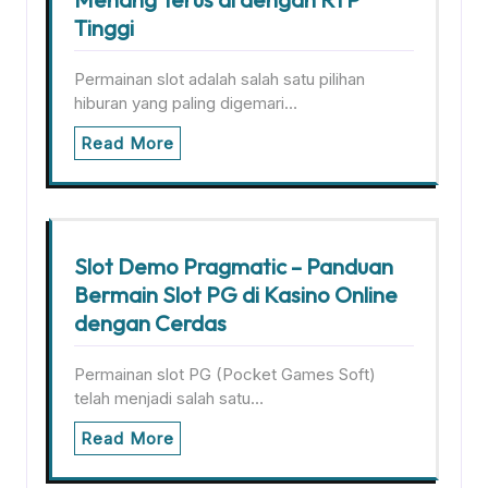
Tinggi
Permainan slot adalah salah satu pilihan
hiburan yang paling digemari…
Read More
Slot Demo Pragmatic – Panduan
Bermain Slot PG di Kasino Online
dengan Cerdas
Permainan slot PG (Pocket Games Soft)
telah menjadi salah satu…
Read More