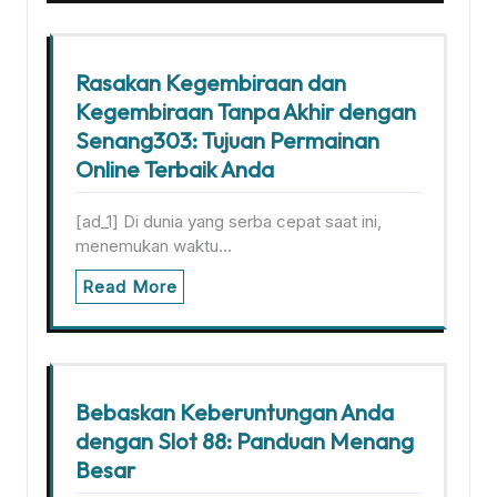
Rasakan Kegembiraan dan
Kegembiraan Tanpa Akhir dengan
Senang303: Tujuan Permainan
Online Terbaik Anda
[ad_1] Di dunia yang serba cepat saat ini,
menemukan waktu…
Read More
Bebaskan Keberuntungan Anda
dengan Slot 88: Panduan Menang
Besar