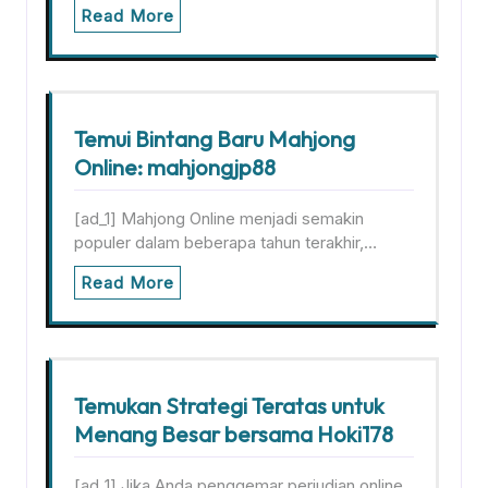
Read More
Temui Bintang Baru Mahjong
Online: mahjongjp88
[ad_1] Mahjong Online menjadi semakin
populer dalam beberapa tahun terakhir,…
Read More
Temukan Strategi Teratas untuk
Menang Besar bersama Hoki178
[ad_1] Jika Anda penggemar perjudian online