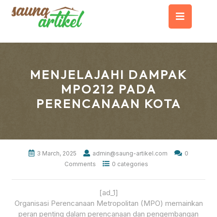
Skip
Op
to
content
But
MENJELAJAHI DAMPAK
MPO212 PADA
PERENCANAAN KOTA
3 March, 2025
admin@saung-artikel.com
0
Comments
0 categories
[ad_1]
Organisasi Perencanaan Metropolitan (MPO) memainkan
peran penting dalam perencanaan dan pengembangan