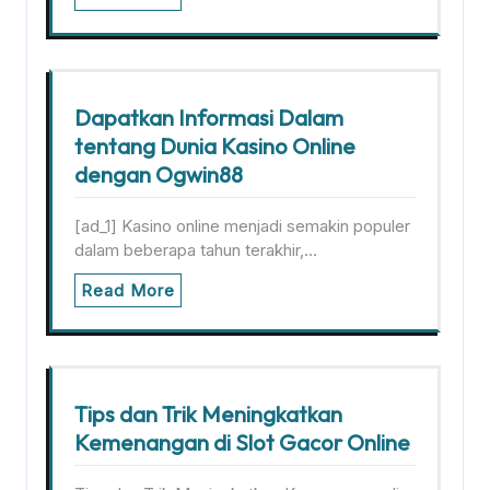
Dapatkan Informasi Dalam
tentang Dunia Kasino Online
dengan Ogwin88
[ad_1] Kasino online menjadi semakin populer
dalam beberapa tahun terakhir,…
Read More
Tips dan Trik Meningkatkan
Kemenangan di Slot Gacor Online