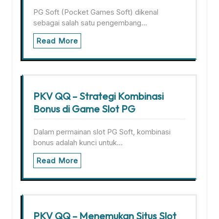
PG Soft (Pocket Games Soft) dikenal
sebagai salah satu pengembang…
Read More
PKV QQ – Strategi Kombinasi
Bonus di Game Slot PG
Dalam permainan slot PG Soft, kombinasi
bonus adalah kunci untuk…
Read More
PKV QQ – Menemukan Situs Slot