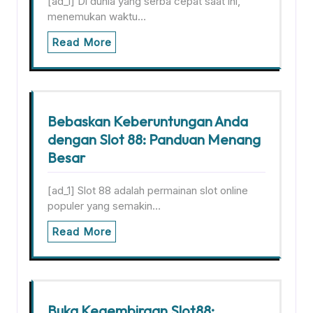
[ad_1] Di dunia yang serba cepat saat ini,
menemukan waktu…
Read More
Bebaskan Keberuntungan Anda
dengan Slot 88: Panduan Menang
Besar
[ad_1] Slot 88 adalah permainan slot online
populer yang semakin…
Read More
Buka Kegembiraan Slot88: