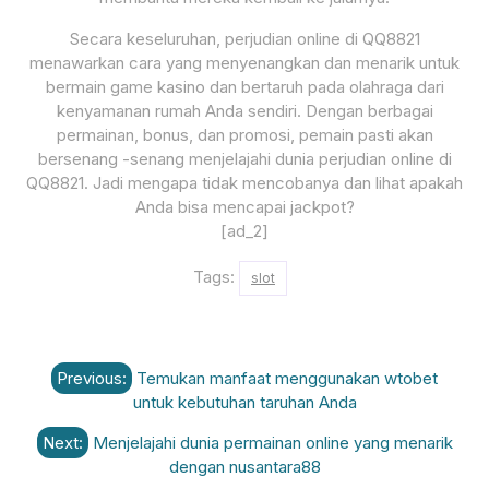
Secara keseluruhan, perjudian online di QQ8821
menawarkan cara yang menyenangkan dan menarik untuk
bermain game kasino dan bertaruh pada olahraga dari
kenyamanan rumah Anda sendiri. Dengan berbagai
permainan, bonus, dan promosi, pemain pasti akan
bersenang -senang menjelajahi dunia perjudian online di
QQ8821. Jadi mengapa tidak mencobanya dan lihat apakah
Anda bisa mencapai jackpot?
[ad_2]
Tags:
slot
Post
Previous:
Temukan manfaat menggunakan wtobet
navigation
untuk kebutuhan taruhan Anda
Next:
Menjelajahi dunia permainan online yang menarik
dengan nusantara88