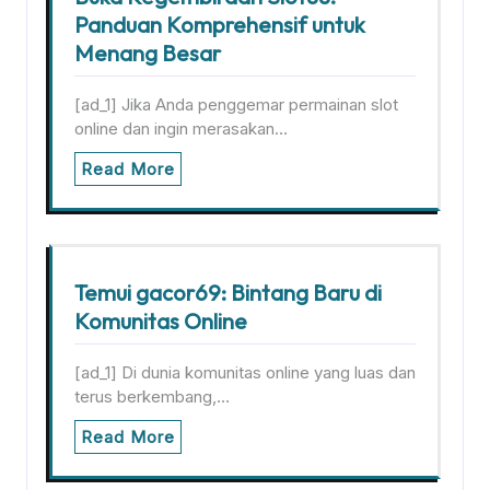
Panduan Komprehensif untuk
Menang Besar
[ad_1] Jika Anda penggemar permainan slot
online dan ingin merasakan…
Read More
Temui gacor69: Bintang Baru di
Komunitas Online
[ad_1] Di dunia komunitas online yang luas dan
terus berkembang,…
Read More