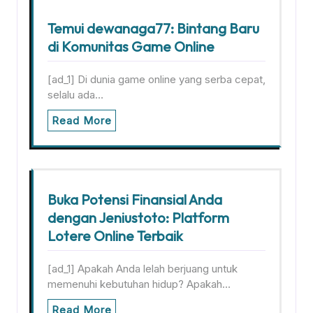
Temui dewanaga77: Bintang Baru
di Komunitas Game Online
[ad_1] Di dunia game online yang serba cepat,
selalu ada…
Read More
Buka Potensi Finansial Anda
dengan Jeniustoto: Platform
Lotere Online Terbaik
[ad_1] Apakah Anda lelah berjuang untuk
memenuhi kebutuhan hidup? Apakah…
Read More