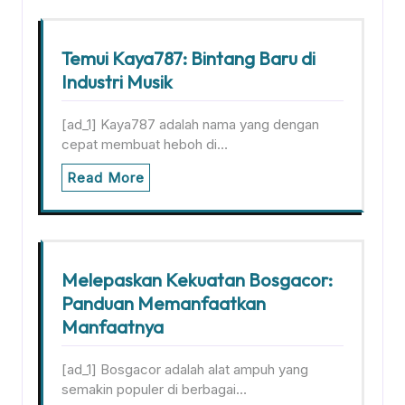
Temui Kaya787: Bintang Baru di
Industri Musik
[ad_1] Kaya787 adalah nama yang dengan
cepat membuat heboh di…
Read More
Melepaskan Kekuatan Bosgacor:
Panduan Memanfaatkan
Manfaatnya
[ad_1] Bosgacor adalah alat ampuh yang
semakin populer di berbagai…