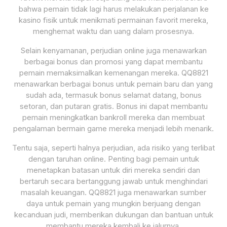
bahwa pemain tidak lagi harus melakukan perjalanan ke
kasino fisik untuk menikmati permainan favorit mereka,
menghemat waktu dan uang dalam prosesnya.
Selain kenyamanan, perjudian online juga menawarkan
berbagai bonus dan promosi yang dapat membantu
pemain memaksimalkan kemenangan mereka. QQ8821
menawarkan berbagai bonus untuk pemain baru dan yang
sudah ada, termasuk bonus selamat datang, bonus
setoran, dan putaran gratis. Bonus ini dapat membantu
pemain meningkatkan bankroll mereka dan membuat
pengalaman bermain game mereka menjadi lebih menarik.
Tentu saja, seperti halnya perjudian, ada risiko yang terlibat
dengan taruhan online. Penting bagi pemain untuk
menetapkan batasan untuk diri mereka sendiri dan
bertaruh secara bertanggung jawab untuk menghindari
masalah keuangan. QQ8821 juga menawarkan sumber
daya untuk pemain yang mungkin berjuang dengan
kecanduan judi, memberikan dukungan dan bantuan untuk
membantu mereka kembali ke jalurnya.