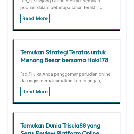
[ad_1] Mahjong Online menjadi semakin
populer dalam beberapa tahun terakhir,…
Read More
Temukan Strategi Teratas untuk
Menang Besar bersama Hoki178
[ad_1] Jika Anda penggemar perjudian online
dan ingin memaksimalkan kemenangan,…
Read More
Temukan Dunia Trisula88 yang
Seru: Review Platform Online