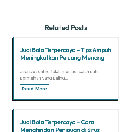
Related Posts
Judi Bola Terpercaya – Tips Ampuh
Meningkatkan Peluang Menang
Judi slot online telah menjadi salah satu
permainan yang paling…
Read More
Judi Bola Terpercaya – Cara
Menghindari Penipuan di Situs