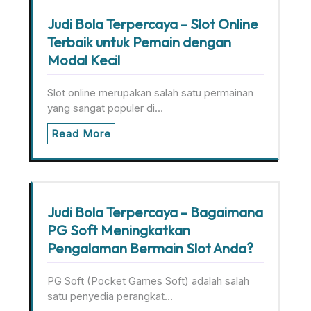
Judi Bola Terpercaya – Slot Online
Terbaik untuk Pemain dengan
Modal Kecil
Slot online merupakan salah satu permainan
yang sangat populer di…
Read More
Judi Bola Terpercaya – Bagaimana
PG Soft Meningkatkan
Pengalaman Bermain Slot Anda?
PG Soft (Pocket Games Soft) adalah salah
satu penyedia perangkat…