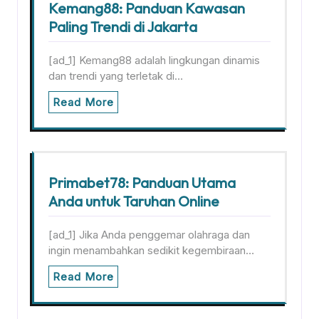
Kemang88: Panduan Kawasan
Paling Trendi di Jakarta
[ad_1] Kemang88 adalah lingkungan dinamis
dan trendi yang terletak di…
Read More
Primabet78: Panduan Utama
Anda untuk Taruhan Online
[ad_1] Jika Anda penggemar olahraga dan
ingin menambahkan sedikit kegembiraan…
Read More