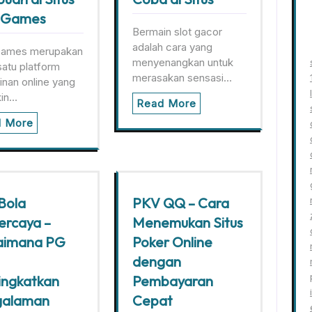
 Games
Bermain slot gacor
adalah cara yang
ames merupakan
menyenangkan untuk
satu platform
merasakan sensasi…
nan online yang
in…
Read More
d More
 Bola
PKV QQ – Cara
ercaya –
Menemukan Situs
aimana PG
Poker Online
dengan
ngkatkan
Pembayaran
galaman
Cepat