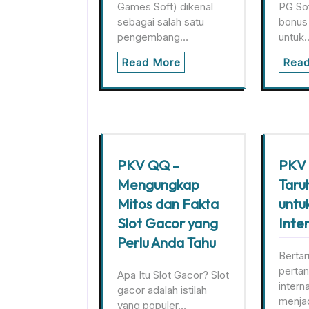
Games Soft) dikenal
PG Sof
sebagai salah satu
bonus 
pengembang…
untuk
Read More
Rea
PKV QQ –
PKV 
Mengungkap
Taru
Mitos dan Fakta
untu
Slot Gacor yang
Inte
Perlu Anda Tahu
Berta
pertan
Apa Itu Slot Gacor? Slot
intern
gacor adalah istilah
menja
yang populer…