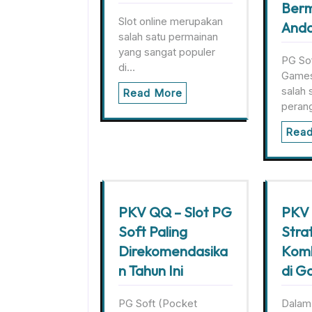
Berm
Slot online merupakan
And
salah satu permainan
yang sangat populer
PG So
di…
Games
salah 
Read More
peran
Rea
PKV QQ – Slot PG
PKV
Soft Paling
Stra
Direkomendasika
Komb
n Tahun Ini
di G
PG Soft (Pocket
Dalam