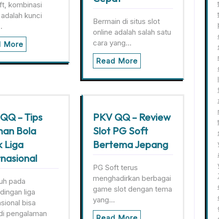
t, kombinasi
adalah kunci
Bermain di situs slot
…
online adalah salah satu
cara yang…
d More
Read More
QQ – Tips
PKV QQ – Review
han Bola
Slot PG Soft
k Liga
Bertema Jepang
rnasional
PG Soft terus
menghadirkan berbagai
ruh pada
game slot dengan tema
dingan liga
yang…
asional bisa
di pengalaman
Read More