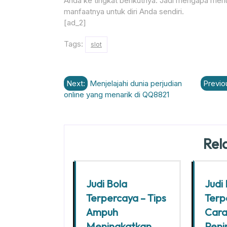
Anda ke tingkat berikutnya. Jadi mengapa men
manfaatnya untuk diri Anda sendiri.
[ad_2]
Tags:
slot
Post
Next:
Menjelajahi dunia perjudian
Previo
online yang menarik di QQ8821
navigation
Rel
Judi Bola
Judi
Terpercaya – Tips
Terp
Ampuh
Cara
Meningkatkan
Peni