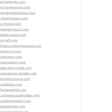
techintendo.com
techgreenpure.com
bestdropshipstore.com
cartelreviews.com
surfsway.com
nailartproduct.com
digitactseed.com
lvlcraft.com
90secondmoneyloans.com
xenmicro.com
rodrovers.com
tripssolution.com
satta-king-india.com
yukigassencanada.com
articlehorizone.com
yuqqbbzp.com
7betagents6.com
coronavirusuptodate.com
crackinstreams.com
gadgetspak.com
gearsngadget.com