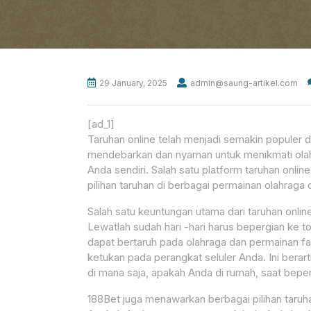
29 January, 2025
admin@saung-artikel.com
[ad_1]
Taruhan online telah menjadi semakin populer 
mendebarkan dan nyaman untuk menikmati olah
Anda sendiri. Salah satu platform taruhan onl
pilihan taruhan di berbagai permainan olahraga 
Salah satu keuntungan utama dari taruhan onl
Lewatlah sudah hari -hari harus bepergian ke t
dapat bertaruh pada olahraga dan permainan f
ketukan pada perangkat seluler Anda. Ini berar
di mana saja, apakah Anda di rumah, saat beperg
188Bet juga menawarkan berbagai pilihan taru