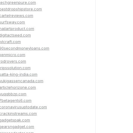
techgreenpure.com
bestdropshipstore.com
cartelreviews.com
surfsway.com
nailartproduct.com
digitactseed.com
lvlcraft.com
90secondmoneyloans.com
xenmicro.com
rodrovers.com
tripssolution.com
satta-king-india.com
yukigassencanada.com
articlehorizone.com
yuqqbbzp.com
7betagents6.com
coronavirusuptodate.com
crackinstreams.com
gadgetspak.com
gearsngadget.com
hireseodoctor.com