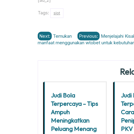
[ad_2]
Tags:
slot
Post
Next:
Temukan
Previous:
Menjelajahi Kis
manfaat menggunakan wtobet untuk kebutuhan
navigation
Rel
Judi Bola
Judi
Terpercaya – Tips
Terp
Ampuh
Cara
Meningkatkan
Peni
Peluang Menang
PKV