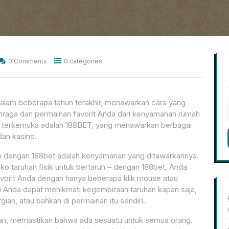
0 Comments
0 categories
dalam beberapa tahun terakhir, menawarkan cara yang
raga dan permainan favorit Anda dari kenyamanan rumah
ine terkemuka adalah 188BET, yang menawarkan berbagai
dan kasino.
ine dengan 188bet adalah kenyamanan yang ditawarkannya.
oko taruhan fisik untuk bertaruh – dengan 188bet, Anda
avorit Anda dengan hanya beberapa klik mouse atau
ti Anda dapat menikmati kegembiraan taruhan kapan saja,
ian, atau bahkan di permainan itu sendiri.
han, memastikan bahwa ada sesuatu untuk semua orang.