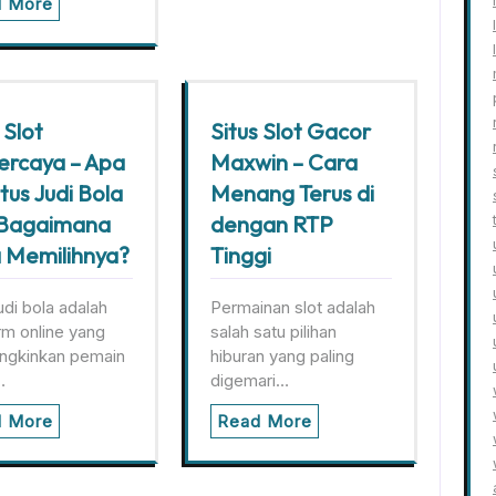
d More
 Slot
Situs Slot Gacor
ercaya – Apa
Maxwin – Cara
itus Judi Bola
Menang Terus di
 Bagaimana
dengan RTP
 Memilihnya?
Tinggi
judi bola adalah
Permainan slot adalah
rm online yang
salah satu pilihan
gkinkan pemain
hiburan yang paling
…
digemari…
d More
Read More