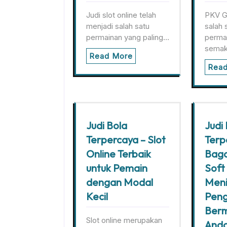
Judi slot online telah
PKV G
menjadi salah satu
salah 
permainan yang paling…
permai
semak
Read More
Rea
Judi Bola
Judi
Terpercaya – Slot
Terp
Online Terbaik
Bag
untuk Pemain
Soft
dengan Modal
Meni
Kecil
Pen
Berm
Slot online merupakan
And