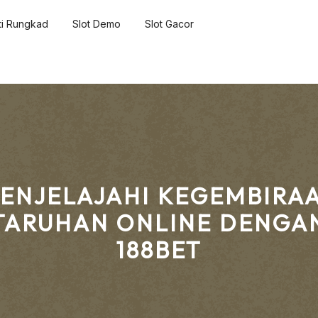
ti Rungkad
Slot Demo
Slot Gacor
ENJELAJAHI KEGEMBIRA
TARUHAN ONLINE DENGA
188BET