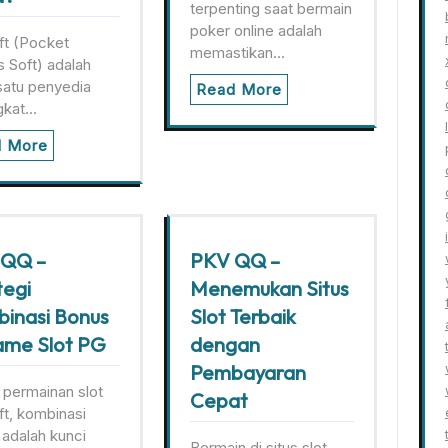
terpenting saat bermain
poker online adalah
ft (Pocket
memastikan…
 Soft) adalah
satu penyedia
Read More
gkat…
d More
 QQ –
PKV QQ –
tegi
Menemukan Situs
inasi Bonus
Slot Terbaik
ame Slot PG
dengan
Pembayaran
 permainan slot
Cepat
t, kombinasi
adalah kunci
Bermain di situs slot