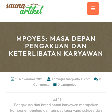
Skip
Op
to
content
But
MPOYES: MASA DEPAN
PENGAKUAN DAN
KETERLIBATAN KARYAWAN
13 November, 2025
admin@saung-artikel.com
0
Comments
0 categories
[ad_1]
Pengakuan dan keterlibatan karyawan merupakan
komponen penting dari tempat kerja yang sukses dan