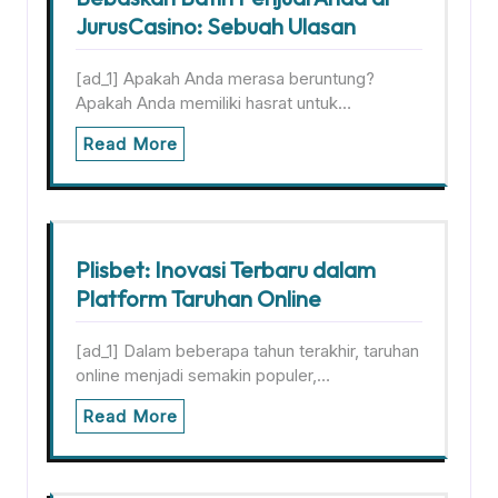
JurusCasino: Sebuah Ulasan
[ad_1] Apakah Anda merasa beruntung?
Apakah Anda memiliki hasrat untuk…
Read More
Plisbet: Inovasi Terbaru dalam
Platform Taruhan Online
[ad_1] Dalam beberapa tahun terakhir, taruhan
online menjadi semakin populer,…
Read More