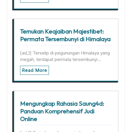
Temukan Keajaiban Majestibet:
Permata Tersembunyi di Himalaya
[ad_1] Terselip di pegunungan Himalaya yang
megah, terdapat permata tersembunyi…
Read More
Mengungkap Rahasia Saung4d:
Panduan Komprehensif Judi
Online