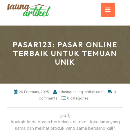
Skip
Op
to
content
But
PASAR123: PASAR ONLINE
TERBAIK UNTUK TEMUAN
UNIK
20 February, 2025
admin@saung-artikel.com
0
Comments
0 categories
[ad_1]
Apakah Anda bosan berbelanja di toko -toko lama yang
sama dan melihat produk yang sama berulang kali?