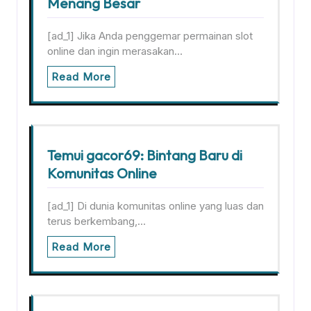
Menang Besar
[ad_1] Jika Anda penggemar permainan slot
online dan ingin merasakan…
Read More
Temui gacor69: Bintang Baru di
Komunitas Online
[ad_1] Di dunia komunitas online yang luas dan
terus berkembang,…
Read More