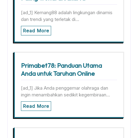
[ad_1] Kemang88 adalah lingkungan dinamis
dan trendi yang terletak di…
Read More
Primabet78: Panduan Utama
Anda untuk Taruhan Online
[ad_1] Jika Anda penggemar olahraga dan
ingin menambahkan sedikit kegembiraan…
Read More