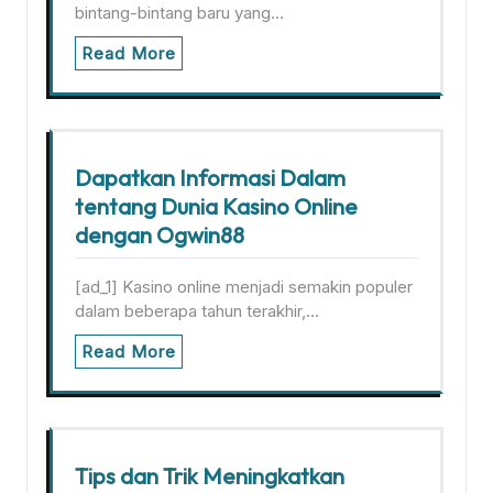
bintang-bintang baru yang…
Read More
Dapatkan Informasi Dalam
tentang Dunia Kasino Online
dengan Ogwin88
[ad_1] Kasino online menjadi semakin populer
dalam beberapa tahun terakhir,…
Read More
Tips dan Trik Meningkatkan