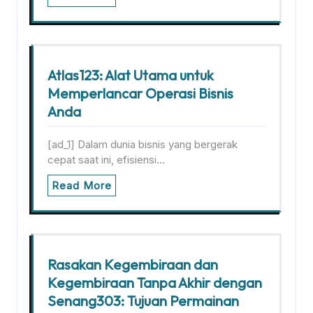
Atlas123: Alat Utama untuk
Memperlancar Operasi Bisnis
Anda
[ad_1] Dalam dunia bisnis yang bergerak
cepat saat ini, efisiensi…
Read More
Rasakan Kegembiraan dan
Kegembiraan Tanpa Akhir dengan
Senang303: Tujuan Permainan