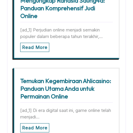
Mengungkap Rahasia Saung4d:
Panduan Komprehensif Judi
Online
[ad_1] Perjudian online menjadi semakin
populer dalam beberapa tahun terakhir,…
Read More
Temukan Kegembiraan Ahlicasino:
Panduan Utama Anda untuk
Permainan Online
[ad_1] Di era digital saat ini, game online telah
menjadi…
Read More