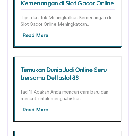
Kemenangan di Slot Gacor Online
Tips dan Trik Meningkatkan Kemenangan di
Slot Gacor Online Meningkatkan…
Read More
Temukan Dunia Judi Online Seru
bersama Deltaslot88
[ad_1] Apakah Anda mencari cara baru dan
menarik untuk menghabiskan…
Read More