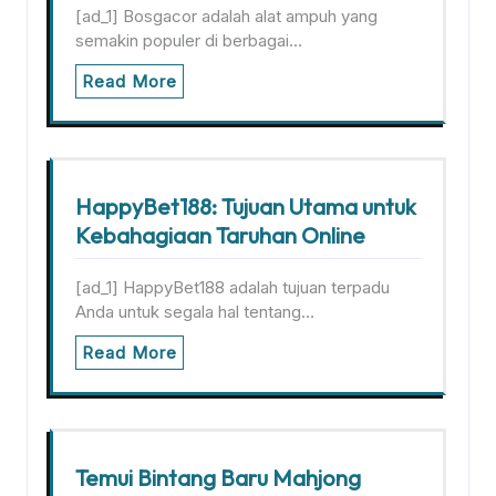
[ad_1] Bosgacor adalah alat ampuh yang
semakin populer di berbagai…
Read More
HappyBet188: Tujuan Utama untuk
Kebahagiaan Taruhan Online
[ad_1] HappyBet188 adalah tujuan terpadu
Anda untuk segala hal tentang…
Read More
Temui Bintang Baru Mahjong