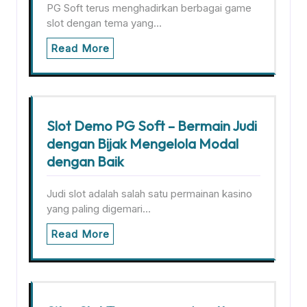
PG Soft terus menghadirkan berbagai game
slot dengan tema yang…
Read More
Slot Demo PG Soft – Bermain Judi
dengan Bijak Mengelola Modal
dengan Baik
Judi slot adalah salah satu permainan kasino
yang paling digemari…
Read More