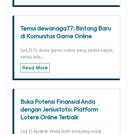
Temui dewanaga77: Bintang Baru
di Komunitas Game Online
[ad_1] Di dunia game online yang serba cepat,
selalu ada…
Read More
Buka Potensi Finansial Anda
dengan Jeniustoto: Platform
Lotere Online Terbaik
[ad_1] Apakah Anda lelah berjuang untuk