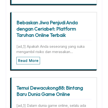
Bebaskan Jiwa Penjudi Anda
dengan Ceriabet: Platform
Taruhan Online Terbaik
[ad_1] Apakah Anda seseorang yang suka
mengambil risiko dan merasakan…
Read More
Temui Dewacukong88: Bintang
Baru Dunia Game Online
[ad_1] Dalam dunia game online, selalu ada