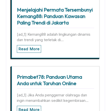
Menjelajahi Permata Tersembunyi
Kemang88: Panduan Kawasan
Paling Trendi di Jakarta
[ad_1] Kemang88 adalah lingkungan dinamis
dan trendi yang terletak di…
Read More
Primabet78: Panduan Utama
Anda untuk Taruhan Online
[ad_1] Jika Anda penggemar olahraga dan
ingin menambahkan sedikit kegembiraan…
Read More