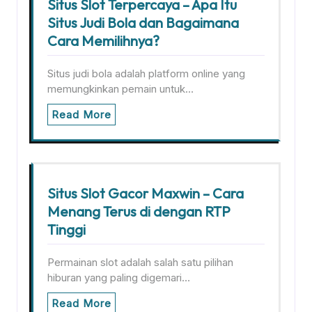
Situs Slot Terpercaya – Apa Itu
Situs Judi Bola dan Bagaimana
Cara Memilihnya?
Situs judi bola adalah platform online yang
memungkinkan pemain untuk…
Read More
Situs Slot Gacor Maxwin – Cara
Menang Terus di dengan RTP
Tinggi
Permainan slot adalah salah satu pilihan
hiburan yang paling digemari…
Read More