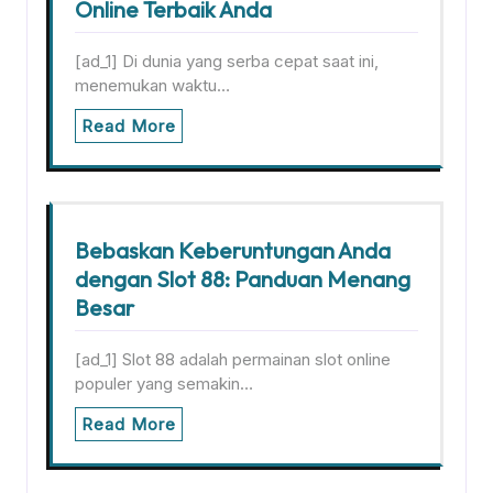
Online Terbaik Anda
[ad_1] Di dunia yang serba cepat saat ini,
menemukan waktu…
Read More
Bebaskan Keberuntungan Anda
dengan Slot 88: Panduan Menang
Besar
[ad_1] Slot 88 adalah permainan slot online
populer yang semakin…
Read More