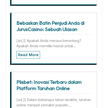
Bebaskan Batin Penjudi Anda di
JurusCasino: Sebuah Ulasan
[ad_1] Apakah Anda merasa beruntung?
Apakah Anda memiliki hasrat untuk…
Read More
Plisbet: Inovasi Terbaru dalam
Platform Taruhan Online
[ad_1] Dalam beberapa tahun terakhir, taruhan
online menjadi semakin populer,…