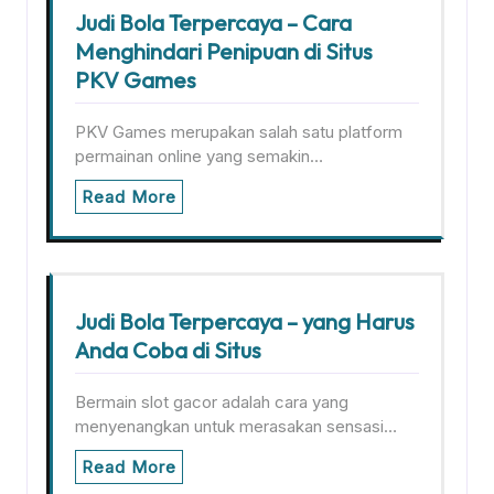
Judi Bola Terpercaya – Cara
Menghindari Penipuan di Situs
PKV Games
PKV Games merupakan salah satu platform
permainan online yang semakin…
Read More
Judi Bola Terpercaya – yang Harus
Anda Coba di Situs
Bermain slot gacor adalah cara yang
menyenangkan untuk merasakan sensasi…
Read More