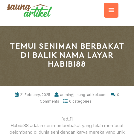
Skip
Op
to
content
But
TEMUI SENIMAN BERBAKAT
DI BALIK NAMA LAYAR
HABIBI88
21 February, 2025
admin@saung-artikel.com
0
Comments
0 categories
[ad_1]
Habibi88 adalah seniman berbakat yang telah membuat
gelombang di dunia seni dengan karya mereka yang unik