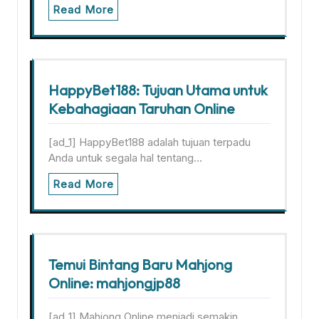
Read More
HappyBet188: Tujuan Utama untuk
Kebahagiaan Taruhan Online
[ad_1] HappyBet188 adalah tujuan terpadu
Anda untuk segala hal tentang…
Read More
Temui Bintang Baru Mahjong
Online: mahjongjp88
[ad_1] Mahjong Online menjadi semakin