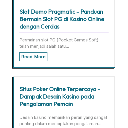
Slot Demo Pragmatic – Panduan
Bermain Slot PG di Kasino Online
dengan Cerdas
Permainan slot PG (Pocket Games Soft)
telah menjadi salah satu…
Read More
Situs Poker Online Terpercaya –
Dampak Desain Kasino pada
Pengalaman Pemain
Desain kasino memainkan peran yang sangat
penting dalam menciptakan pengalaman…