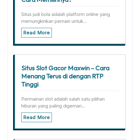
Situs judi bola adalah platform online yang
memungkinkan pemain untuk…
Read More
Situs Slot Gacor Maxwin – Cara
Menang Terus di dengan RTP
Tinggi
Permainan slot adalah salah satu pilihan
hiburan yang paling digemari…
Read More