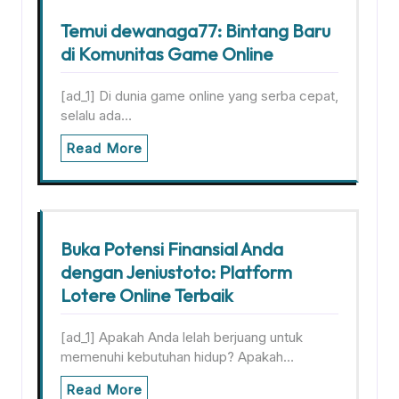
Temui dewanaga77: Bintang Baru
di Komunitas Game Online
[ad_1] Di dunia game online yang serba cepat,
selalu ada…
Read More
Buka Potensi Finansial Anda
dengan Jeniustoto: Platform
Lotere Online Terbaik
[ad_1] Apakah Anda lelah berjuang untuk
memenuhi kebutuhan hidup? Apakah…
Read More