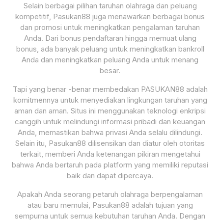
Selain berbagai pilihan taruhan olahraga dan peluang
kompetitif, Pasukan88 juga menawarkan berbagai bonus
dan promosi untuk meningkatkan pengalaman taruhan
Anda. Dari bonus pendaftaran hingga memuat ulang
bonus, ada banyak peluang untuk meningkatkan bankroll
Anda dan meningkatkan peluang Anda untuk menang
besar.
Tapi yang benar -benar membedakan PASUKAN88 adalah
komitmennya untuk menyediakan lingkungan taruhan yang
aman dan aman. Situs ini menggunakan teknologi enkripsi
canggih untuk melindungi informasi pribadi dan keuangan
Anda, memastikan bahwa privasi Anda selalu dilindungi.
Selain itu, Pasukan88 dilisensikan dan diatur oleh otoritas
terkait, memberi Anda ketenangan pikiran mengetahui
bahwa Anda bertaruh pada platform yang memiliki reputasi
baik dan dapat dipercaya.
Apakah Anda seorang petaruh olahraga berpengalaman
atau baru memulai, Pasukan88 adalah tujuan yang
sempurna untuk semua kebutuhan taruhan Anda. Dengan