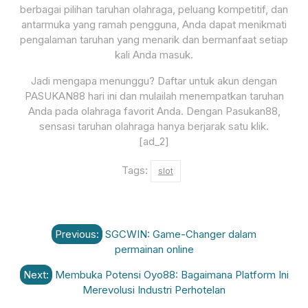
berbagai pilihan taruhan olahraga, peluang kompetitif, dan
antarmuka yang ramah pengguna, Anda dapat menikmati
pengalaman taruhan yang menarik dan bermanfaat setiap
kali Anda masuk.
Jadi mengapa menunggu? Daftar untuk akun dengan
PASUKAN88 hari ini dan mulailah menempatkan taruhan
Anda pada olahraga favorit Anda. Dengan Pasukan88,
sensasi taruhan olahraga hanya berjarak satu klik.
[ad_2]
Tags:
slot
Post
Previous:
SGCWIN: Game-Changer dalam
navigation
permainan online
Next:
Membuka Potensi Oyo88: Bagaimana Platform Ini
Merevolusi Industri Perhotelan