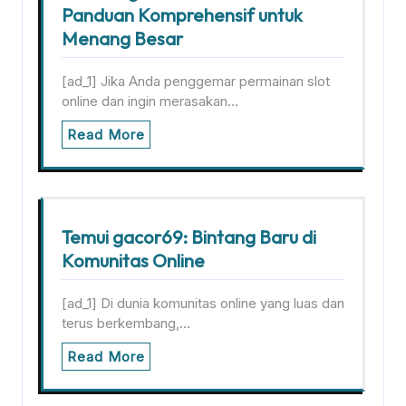
Panduan Komprehensif untuk
Menang Besar
[ad_1] Jika Anda penggemar permainan slot
online dan ingin merasakan…
Read More
Temui gacor69: Bintang Baru di
Komunitas Online
[ad_1] Di dunia komunitas online yang luas dan
terus berkembang,…
Read More