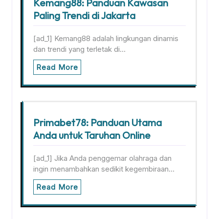
Kemang88: Panduan Kawasan
Paling Trendi di Jakarta
[ad_1] Kemang88 adalah lingkungan dinamis
dan trendi yang terletak di…
Read More
Primabet78: Panduan Utama
Anda untuk Taruhan Online
[ad_1] Jika Anda penggemar olahraga dan
ingin menambahkan sedikit kegembiraan…
Read More