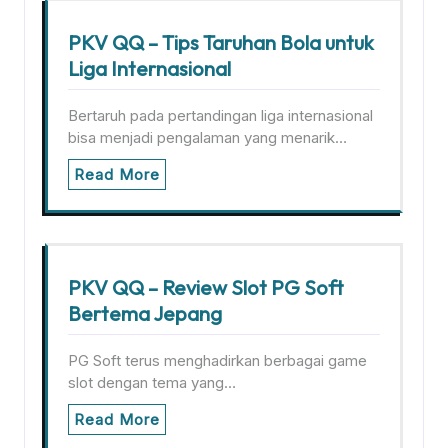
PKV QQ – Tips Taruhan Bola untuk
Liga Internasional
Bertaruh pada pertandingan liga internasional
bisa menjadi pengalaman yang menarik…
Read More
PKV QQ – Review Slot PG Soft
Bertema Jepang
PG Soft terus menghadirkan berbagai game
slot dengan tema yang…
Read More