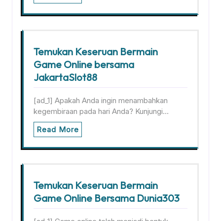
Temukan Keseruan Bermain
Game Online bersama
JakartaSlot88
[ad_1] Apakah Anda ingin menambahkan
kegembiraan pada hari Anda? Kunjungi…
Read More
Temukan Keseruan Bermain
Game Online Bersama Dunia303