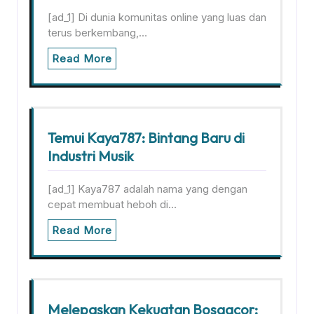
[ad_1] Di dunia komunitas online yang luas dan
terus berkembang,…
Read More
Temui Kaya787: Bintang Baru di
Industri Musik
[ad_1] Kaya787 adalah nama yang dengan
cepat membuat heboh di…
Read More
Melepaskan Kekuatan Bosgacor: