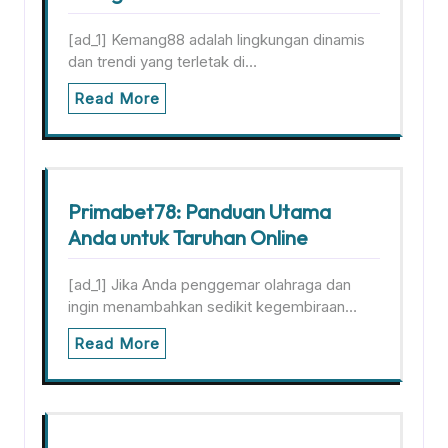
[ad_1] Kemang88 adalah lingkungan dinamis
dan trendi yang terletak di…
Read More
Primabet78: Panduan Utama
Anda untuk Taruhan Online
[ad_1] Jika Anda penggemar olahraga dan
ingin menambahkan sedikit kegembiraan…
Read More