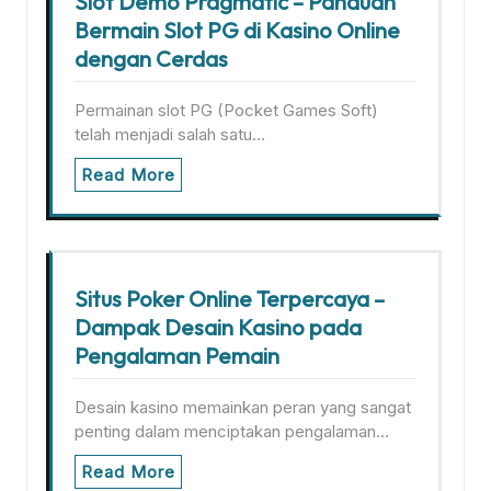
Slot Demo Pragmatic – Panduan
Bermain Slot PG di Kasino Online
dengan Cerdas
Permainan slot PG (Pocket Games Soft)
telah menjadi salah satu…
Read More
Situs Poker Online Terpercaya –
Dampak Desain Kasino pada
Pengalaman Pemain
Desain kasino memainkan peran yang sangat
penting dalam menciptakan pengalaman…
Read More