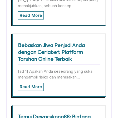
menakjubkan, sebuah konsep…
Read More
Bebaskan Jiwa Penjudi Anda
dengan Ceriabet: Platform
Taruhan Online Terbaik
[ad_1] Apakah Anda seseorang yang suka
mengambil risiko dan merasakan…
Read More
Temui Dewacukong88: Bintang