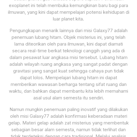
exoplanet ini telah membuka kemungkinan baru bagi para
ilmuwan, yang kini dapat mempelajari potensi kehidupan di
luar planet kita.
Pengungkapan menarik lainnya dari misi Galaxy77 adalah
penemuan lubang hitam. Objek misterius ini, yang telah
lama diteorikan oleh para ilmuwan, kini dapat diamati
secara real-time berkat teknologi canggih yang ada di
dalam pesawat luar angkasa misi tersebut. Lubang hitam
adalah wilayah ruang angkasa yang sangat padat dengan
gravitasi yang sangat kuat sehingga cahaya pun tidak
dapat lolos. Mempelajari lubang hitam ini dapat
memberikan wawasan berharga tentang sifat ruang dan
waktu, dan bahkan dapat membantu kita lebih memahami
asal usul alam semesta itu sendiri.
Namun mungkin penemuan paling inovatif yang dilakukan
oleh misi Galaxy77 adalah konfirmasi keberadaan materi
gelap. Materi gelap adalah zat misterius yang membentuk
sebagian besar alam semesta, namun tidak terlihat dan
tidak terdeteksi dengan cara tradisional. Melalui analisis