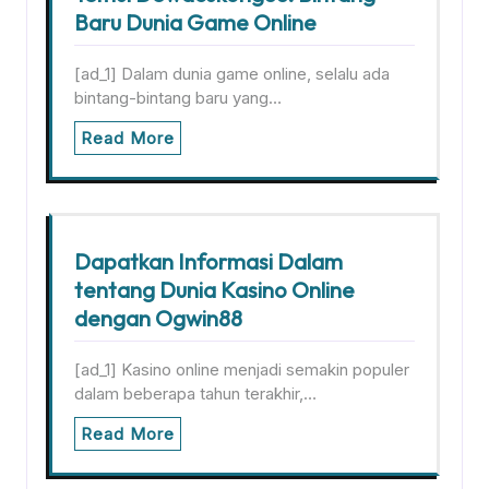
Baru Dunia Game Online
[ad_1] Dalam dunia game online, selalu ada
bintang-bintang baru yang…
Read More
Dapatkan Informasi Dalam
tentang Dunia Kasino Online
dengan Ogwin88
[ad_1] Kasino online menjadi semakin populer
dalam beberapa tahun terakhir,…
Read More