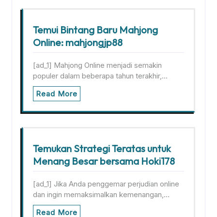
Temui Bintang Baru Mahjong
Online: mahjongjp88
[ad_1] Mahjong Online menjadi semakin
populer dalam beberapa tahun terakhir,…
Read More
Temukan Strategi Teratas untuk
Menang Besar bersama Hoki178
[ad_1] Jika Anda penggemar perjudian online
dan ingin memaksimalkan kemenangan,…
Read More