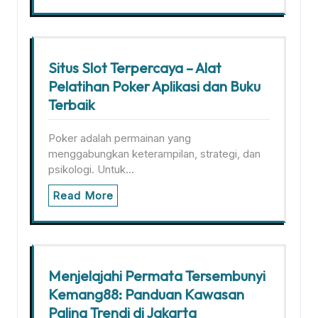
Situs Slot Terpercaya – Alat
Pelatihan Poker Aplikasi dan Buku
Terbaik
Poker adalah permainan yang
menggabungkan keterampilan, strategi, dan
psikologi. Untuk…
Read More
Menjelajahi Permata Tersembunyi
Kemang88: Panduan Kawasan
Paling Trendi di Jakarta