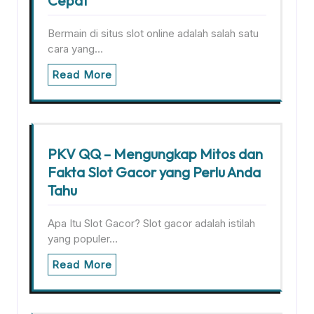
Cepat
Bermain di situs slot online adalah salah satu
cara yang…
Read More
PKV QQ – Mengungkap Mitos dan
Fakta Slot Gacor yang Perlu Anda
Tahu
Apa Itu Slot Gacor? Slot gacor adalah istilah
yang populer…
Read More