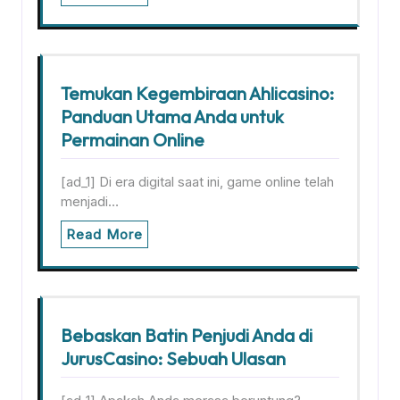
Temukan Kegembiraan Ahlicasino:
Panduan Utama Anda untuk
Permainan Online
[ad_1] Di era digital saat ini, game online telah
menjadi…
Read More
Bebaskan Batin Penjudi Anda di
JurusCasino: Sebuah Ulasan