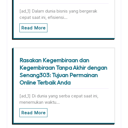
[ad_1] Dalam dunia bisnis yang bergerak
cepat saat ini, efisiensi…
Read More
Rasakan Kegembiraan dan
Kegembiraan Tanpa Akhir dengan
Senang303: Tujuan Permainan
Online Terbaik Anda
[ad_1] Di dunia yang serba cepat saat ini,
menemukan waktu…
Read More