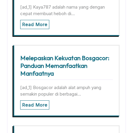
[ad_1] Kaya787 adalah nama yang dengan
cepat membuat heboh di…
Read More
Melepaskan Kekuatan Bosgacor:
Panduan Memanfaatkan
Manfaatnya
[ad_1] Bosgacor adalah alat ampuh yang
semakin populer di berbagai…
Read More