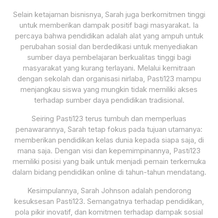
Selain ketajaman bisnisnya, Sarah juga berkomitmen tinggi
untuk memberikan dampak positif bagi masyarakat. Ia
percaya bahwa pendidikan adalah alat yang ampuh untuk
perubahan sosial dan berdedikasi untuk menyediakan
sumber daya pembelajaran berkualitas tinggi bagi
masyarakat yang kurang terlayani. Melalui kemitraan
dengan sekolah dan organisasi nirlaba, Pasti123 mampu
menjangkau siswa yang mungkin tidak memiliki akses
terhadap sumber daya pendidikan tradisional.
Seiring Pasti123 terus tumbuh dan memperluas
penawarannya, Sarah tetap fokus pada tujuan utamanya:
memberikan pendidikan kelas dunia kepada siapa saja, di
mana saja. Dengan visi dan kepemimpinannya, Pasti123
memiliki posisi yang baik untuk menjadi pemain terkemuka
dalam bidang pendidikan online di tahun-tahun mendatang.
Kesimpulannya, Sarah Johnson adalah pendorong
kesuksesan Pasti123. Semangatnya terhadap pendidikan,
pola pikir inovatif, dan komitmen terhadap dampak sosial