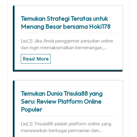
Temukan Strategi Teratas untuk
Menang Besar bersama Hoki178
[ad_1] Jika Anda penggemar perjudian online
dan ingin memaksimalkan kemenangan,…
Read More
Temukan Dunia Trisula88 yang
Seru: Review Platform Online
Populer
[ad_1] Trisula88 adalah platform online yang
menawarkan berbagai permainan dan…