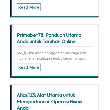
Read More
Primabet78: Panduan Utama
Anda untuk Taruhan Online
[ad_1] Jika Anda penggemar olahraga dan
ingin menambahkan sedikit kegembiraan…
Read More
Atlas123: Alat Utama untuk
Memperlancar Operasi Bisnis
Anda