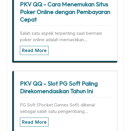
PKV QQ – Cara Menemukan Situs
Poker Online dengan Pembayaran
Cepat
Salah satu aspek terpenting saat bermain
poker online adalah memastikan…
Read More
PKV QQ – Slot PG Soft Paling
Direkomendasikan Tahun Ini
PG Soft (Pocket Games Soft) dikenal
sebagai salah satu pengembang…
Read More