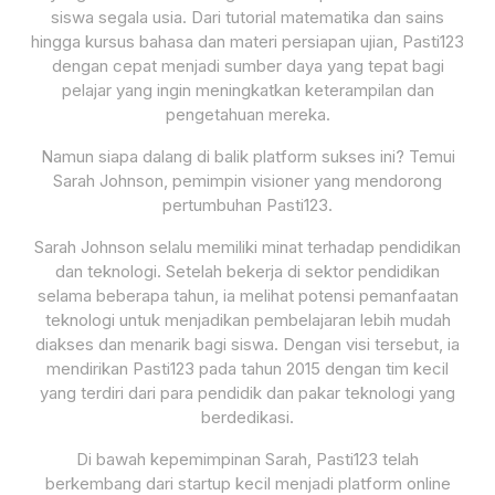
siswa segala usia. Dari tutorial matematika dan sains
hingga kursus bahasa dan materi persiapan ujian, Pasti123
dengan cepat menjadi sumber daya yang tepat bagi
pelajar yang ingin meningkatkan keterampilan dan
pengetahuan mereka.
Namun siapa dalang di balik platform sukses ini? Temui
Sarah Johnson, pemimpin visioner yang mendorong
pertumbuhan Pasti123.
Sarah Johnson selalu memiliki minat terhadap pendidikan
dan teknologi. Setelah bekerja di sektor pendidikan
selama beberapa tahun, ia melihat potensi pemanfaatan
teknologi untuk menjadikan pembelajaran lebih mudah
diakses dan menarik bagi siswa. Dengan visi tersebut, ia
mendirikan Pasti123 pada tahun 2015 dengan tim kecil
yang terdiri dari para pendidik dan pakar teknologi yang
berdedikasi.
Di bawah kepemimpinan Sarah, Pasti123 telah
berkembang dari startup kecil menjadi platform online