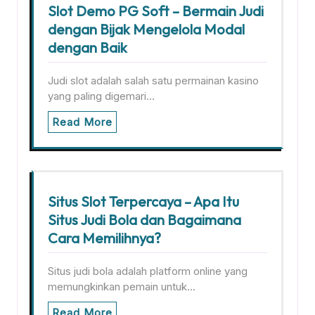
Slot Demo PG Soft – Bermain Judi
dengan Bijak Mengelola Modal
dengan Baik
Judi slot adalah salah satu permainan kasino
yang paling digemari…
Read More
Situs Slot Terpercaya – Apa Itu
Situs Judi Bola dan Bagaimana
Cara Memilihnya?
Situs judi bola adalah platform online yang
memungkinkan pemain untuk…
Read More