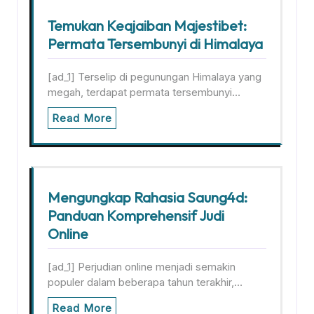
Temukan Keajaiban Majestibet:
Permata Tersembunyi di Himalaya
[ad_1] Terselip di pegunungan Himalaya yang
megah, terdapat permata tersembunyi…
Read More
Mengungkap Rahasia Saung4d:
Panduan Komprehensif Judi
Online
[ad_1] Perjudian online menjadi semakin
populer dalam beberapa tahun terakhir,…
Read More