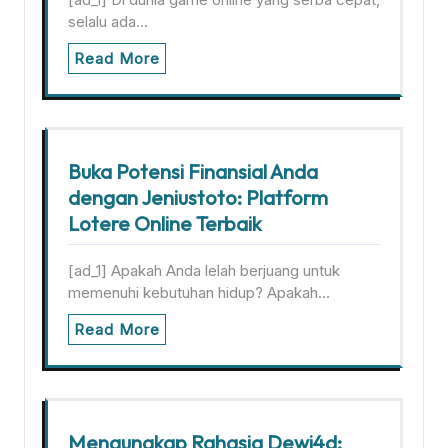
selalu ada…
Read More
Buka Potensi Finansial Anda
dengan Jeniustoto: Platform
Lotere Online Terbaik
[ad_1] Apakah Anda lelah berjuang untuk
memenuhi kebutuhan hidup? Apakah…
Read More
Mengungkap Rahasia Dewi4d: