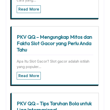
cara yang…
Read More
PKV QQ – Mengungkap Mitos dan
Fakta Slot Gacor yang Perlu Anda
Tahu
Apa Itu Slot Gacor? Slot gacor adalah istilah
yang populer…
Read More
PKV QQ – Tips Taruhan Bola untuk
Liga Internasional