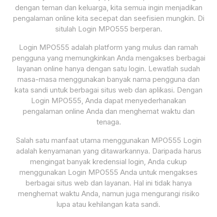
dengan teman dan keluarga, kita semua ingin menjadikan
pengalaman online kita secepat dan seefisien mungkin. Di
situlah Login MPO555 berperan.
Login MPO555 adalah platform yang mulus dan ramah
pengguna yang memungkinkan Anda mengakses berbagai
layanan online hanya dengan satu login. Lewatlah sudah
masa-masa menggunakan banyak nama pengguna dan
kata sandi untuk berbagai situs web dan aplikasi. Dengan
Login MPO555, Anda dapat menyederhanakan
pengalaman online Anda dan menghemat waktu dan
tenaga.
Salah satu manfaat utama menggunakan MPO555 Login
adalah kenyamanan yang ditawarkannya. Daripada harus
mengingat banyak kredensial login, Anda cukup
menggunakan Login MPO555 Anda untuk mengakses
berbagai situs web dan layanan. Hal ini tidak hanya
menghemat waktu Anda, namun juga mengurangi risiko
lupa atau kehilangan kata sandi.