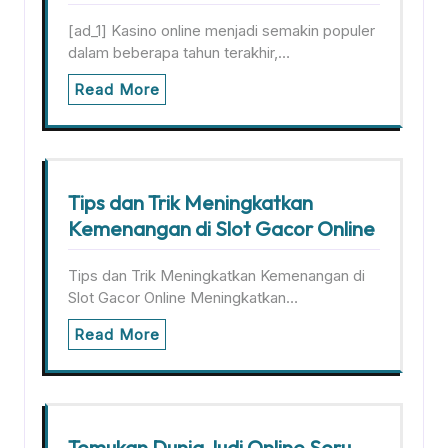
[ad_1] Kasino online menjadi semakin populer
dalam beberapa tahun terakhir,…
Read More
Tips dan Trik Meningkatkan
Kemenangan di Slot Gacor Online
Tips dan Trik Meningkatkan Kemenangan di
Slot Gacor Online Meningkatkan…
Read More
Temukan Dunia Judi Online Seru