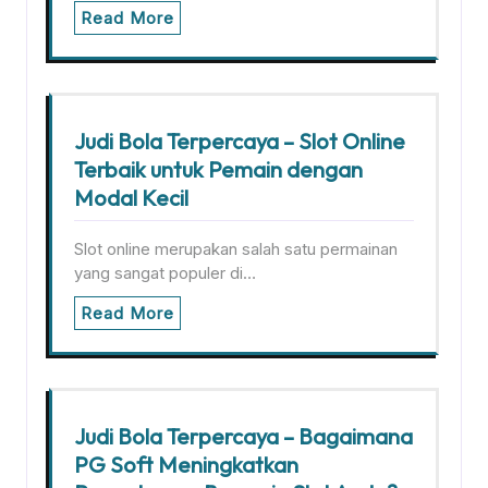
Read More
Judi Bola Terpercaya – Slot Online
Terbaik untuk Pemain dengan
Modal Kecil
Slot online merupakan salah satu permainan
yang sangat populer di…
Read More
Judi Bola Terpercaya – Bagaimana
PG Soft Meningkatkan