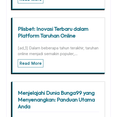
Plisbet: Inovasi Terbaru dalam
Platform Taruhan Online
[ad_1] Dalam beberapa tahun terakhir, taruhan
online menjadi semakin populer,…
Read More
Menjelajahi Dunia Bunga99 yang
Menyenangkan: Panduan Utama
Anda