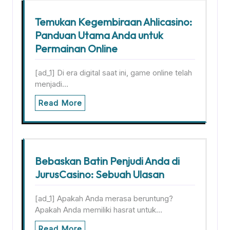
Temukan Kegembiraan Ahlicasino:
Panduan Utama Anda untuk
Permainan Online
[ad_1] Di era digital saat ini, game online telah
menjadi…
Read More
Bebaskan Batin Penjudi Anda di
JurusCasino: Sebuah Ulasan
[ad_1] Apakah Anda merasa beruntung?
Apakah Anda memiliki hasrat untuk…
Read More