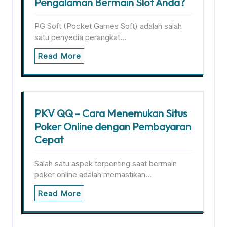
Pengalaman Bermain Slot Anda?
PG Soft (Pocket Games Soft) adalah salah
satu penyedia perangkat…
Read More
PKV QQ – Cara Menemukan Situs
Poker Online dengan Pembayaran
Cepat
Salah satu aspek terpenting saat bermain
poker online adalah memastikan…
Read More