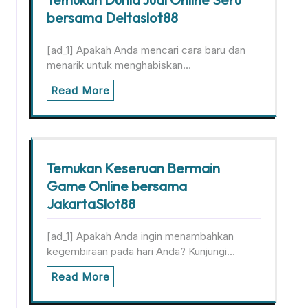
bersama Deltaslot88
[ad_1] Apakah Anda mencari cara baru dan
menarik untuk menghabiskan…
Read More
Temukan Keseruan Bermain
Game Online bersama
JakartaSlot88
[ad_1] Apakah Anda ingin menambahkan
kegembiraan pada hari Anda? Kunjungi…
Read More