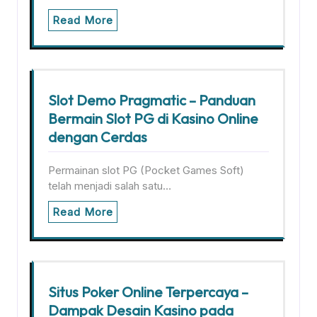
Read More
Slot Demo Pragmatic – Panduan
Bermain Slot PG di Kasino Online
dengan Cerdas
Permainan slot PG (Pocket Games Soft)
telah menjadi salah satu…
Read More
Situs Poker Online Terpercaya –
Dampak Desain Kasino pada