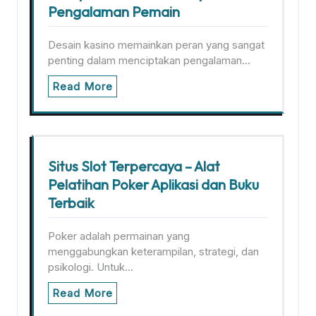
Pengalaman Pemain
Desain kasino memainkan peran yang sangat
penting dalam menciptakan pengalaman…
Read More
Situs Slot Terpercaya – Alat
Pelatihan Poker Aplikasi dan Buku
Terbaik
Poker adalah permainan yang
menggabungkan keterampilan, strategi, dan
psikologi. Untuk…
Read More