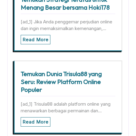
Menang Besar bersama Hoki178
[ad_1] Jika Anda penggemar perjudian online
dan ingin memaksimalkan kemenangan,…
Read More
Temukan Dunia Trisula88 yang
Seru: Review Platform Online
Populer
[ad_1] Trisula88 adalah platform online yang
menawarkan berbagai permainan dan…
Read More