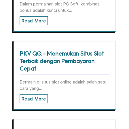
Dalam permainan slot PG Soft, kombinasi
bonus adalah kunci untuk…
Read More
PKV QQ – Menemukan Situs Slot
Terbaik dengan Pembayaran
Cepat
Bermain di situs slot online adalah salah satu
cara yang…
Read More