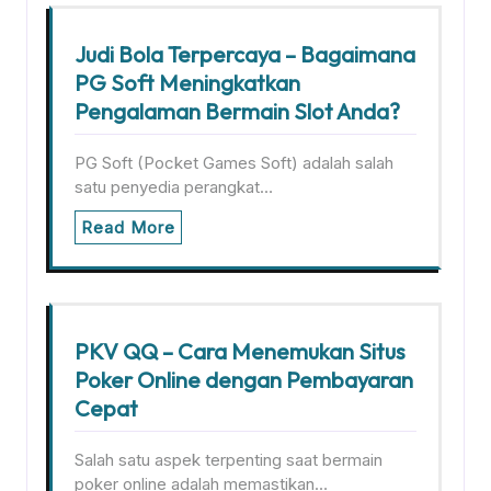
Judi Bola Terpercaya – Bagaimana
PG Soft Meningkatkan
Pengalaman Bermain Slot Anda?
PG Soft (Pocket Games Soft) adalah salah
satu penyedia perangkat…
Read More
PKV QQ – Cara Menemukan Situs
Poker Online dengan Pembayaran
Cepat
Salah satu aspek terpenting saat bermain
poker online adalah memastikan…