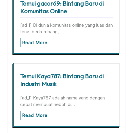
Temui gacor69: Bintang Baru di
Komunitas Online
[ad_1] Di dunia komunitas online yang luas dan
terus berkembang,…
Read More
Temui Kaya787: Bintang Baru di
Industri Musik
[ad_1] Kaya787 adalah nama yang dengan
cepat membuat heboh di…
Read More