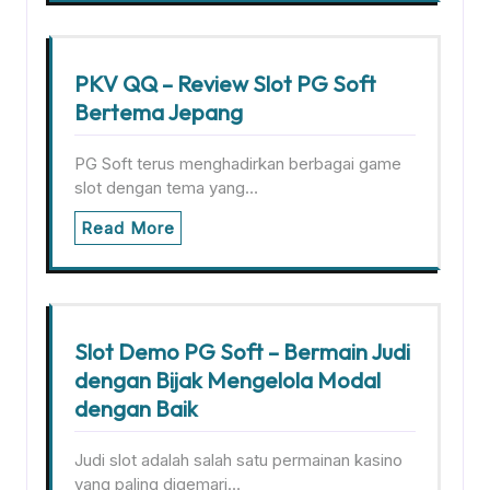
PKV QQ – Review Slot PG Soft
Bertema Jepang
PG Soft terus menghadirkan berbagai game
slot dengan tema yang…
Read More
Slot Demo PG Soft – Bermain Judi
dengan Bijak Mengelola Modal
dengan Baik
Judi slot adalah salah satu permainan kasino
yang paling digemari…