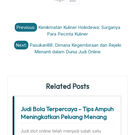
Post
Previous:
Kenikmatan Kuliner Hokidewa: Surganya
navigation
Para Pecinta Kuliner
Next:
Pasukan88: Dimana Kegembiraan dan Rejeki
Menanti dalam Dunia Judi Online
Related Posts
Judi Bola Terpercaya – Tips Ampuh
Meningkatkan Peluang Menang
Judi slot online telah menjadi salah satu