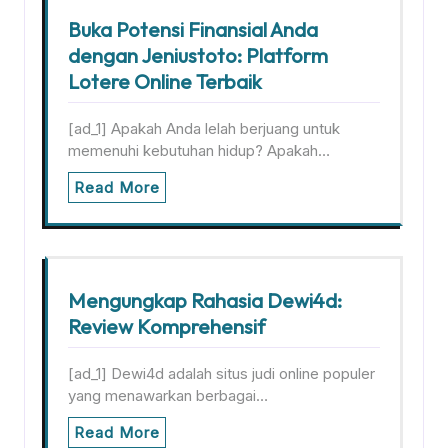
Buka Potensi Finansial Anda
dengan Jeniustoto: Platform
Lotere Online Terbaik
[ad_1] Apakah Anda lelah berjuang untuk
memenuhi kebutuhan hidup? Apakah…
Read More
Mengungkap Rahasia Dewi4d:
Review Komprehensif
[ad_1] Dewi4d adalah situs judi online populer
yang menawarkan berbagai…
Read More