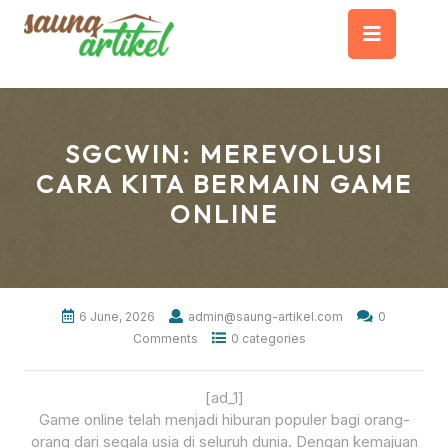
Skip
Op
to
content
But
SGCWIN: MEREVOLUSI
CARA KITA BERMAIN GAME
ONLINE
6 June, 2026
admin@saung-artikel.com
0
Comments
0 categories
[ad_1]
Game online telah menjadi hiburan populer bagi orang-
orang dari segala usia di seluruh dunia. Dengan kemajuan