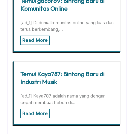
Temui gacor69: Bintang Baru di
Komunitas Online
[ad_1] Di dunia komunitas online yang luas dan
terus berkembang,…
Read More
Temui Kaya787: Bintang Baru di
Industri Musik
[ad_1] Kaya787 adalah nama yang dengan
cepat membuat heboh di…
Read More