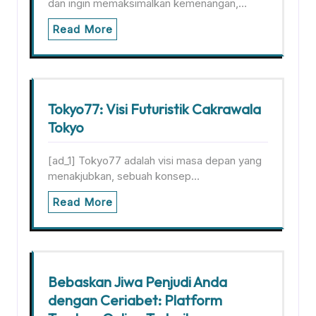
dan ingin memaksimalkan kemenangan,…
Read More
Tokyo77: Visi Futuristik Cakrawala
Tokyo
[ad_1] Tokyo77 adalah visi masa depan yang
menakjubkan, sebuah konsep…
Read More
Bebaskan Jiwa Penjudi Anda
dengan Ceriabet: Platform