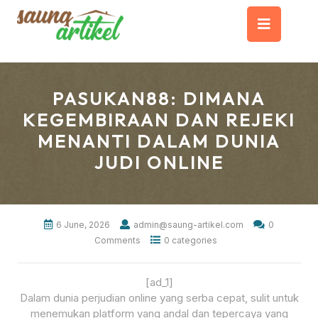
Skip
Op
to
content
But
PASUKAN88: DIMANA
KEGEMBIRAAN DAN REJEKI
MENANTI DALAM DUNIA
JUDI ONLINE
6 June, 2026
admin@saung-artikel.com
0
Comments
0 categories
[ad_1]
Dalam dunia perjudian online yang serba cepat, sulit untuk
menemukan platform yang andal dan tepercaya yang