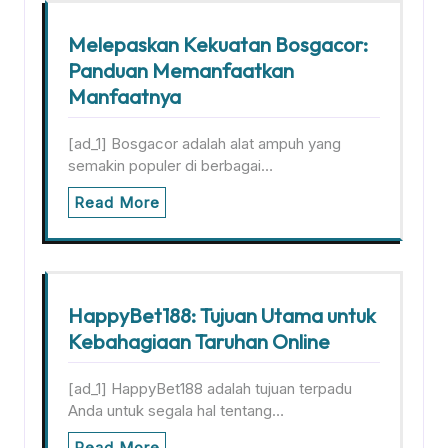
Melepaskan Kekuatan Bosgacor:
Panduan Memanfaatkan
Manfaatnya
[ad_1] Bosgacor adalah alat ampuh yang
semakin populer di berbagai…
Read More
HappyBet188: Tujuan Utama untuk
Kebahagiaan Taruhan Online
[ad_1] HappyBet188 adalah tujuan terpadu
Anda untuk segala hal tentang…
Read More