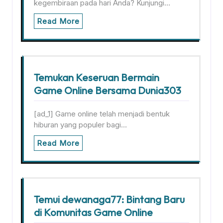
kegembiraan pada hari Anda? Kunjungi…
Read More
Temukan Keseruan Bermain
Game Online Bersama Dunia303
[ad_1] Game online telah menjadi bentuk
hiburan yang populer bagi…
Read More
Temui dewanaga77: Bintang Baru
di Komunitas Game Online