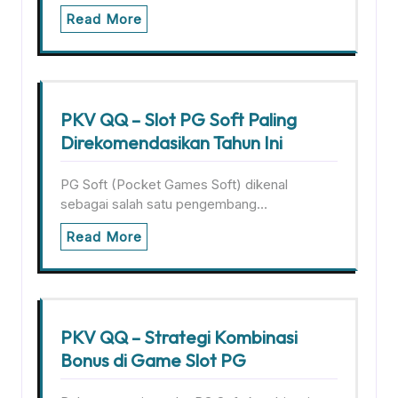
Read More
PKV QQ – Slot PG Soft Paling
Direkomendasikan Tahun Ini
PG Soft (Pocket Games Soft) dikenal
sebagai salah satu pengembang…
Read More
PKV QQ – Strategi Kombinasi
Bonus di Game Slot PG