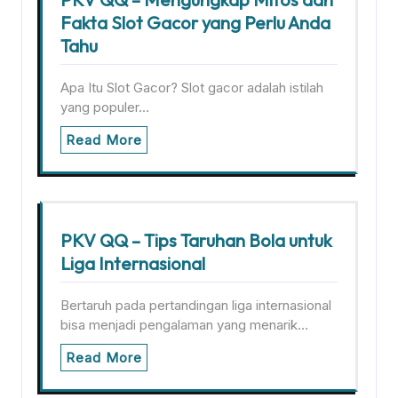
Fakta Slot Gacor yang Perlu Anda
Tahu
Apa Itu Slot Gacor? Slot gacor adalah istilah
yang populer…
Read More
PKV QQ – Tips Taruhan Bola untuk
Liga Internasional
Bertaruh pada pertandingan liga internasional
bisa menjadi pengalaman yang menarik…
Read More