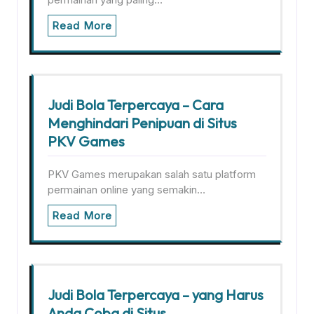
Read More
Judi Bola Terpercaya – Cara
Menghindari Penipuan di Situs
PKV Games
PKV Games merupakan salah satu platform
permainan online yang semakin…
Read More
Judi Bola Terpercaya – yang Harus
Anda Coba di Situs