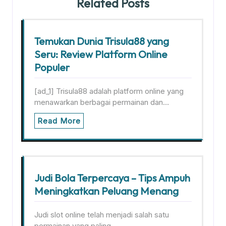
Related Posts
Temukan Dunia Trisula88 yang
Seru: Review Platform Online
Populer
[ad_1] Trisula88 adalah platform online yang
menawarkan berbagai permainan dan…
Read More
Judi Bola Terpercaya – Tips Ampuh
Meningkatkan Peluang Menang
Judi slot online telah menjadi salah satu
permainan yang paling…