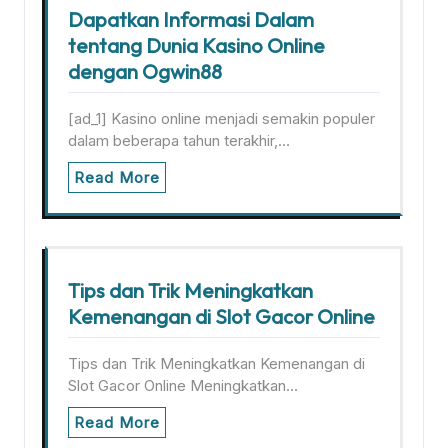
Dapatkan Informasi Dalam
tentang Dunia Kasino Online
dengan Ogwin88
[ad_1] Kasino online menjadi semakin populer
dalam beberapa tahun terakhir,…
Read More
Tips dan Trik Meningkatkan
Kemenangan di Slot Gacor Online
Tips dan Trik Meningkatkan Kemenangan di
Slot Gacor Online Meningkatkan…
Read More