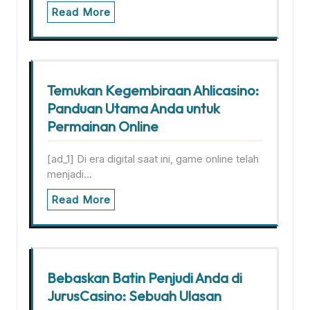
Read More
Temukan Kegembiraan Ahlicasino:
Panduan Utama Anda untuk
Permainan Online
[ad_1] Di era digital saat ini, game online telah
menjadi…
Read More
Bebaskan Batin Penjudi Anda di
JurusCasino: Sebuah Ulasan