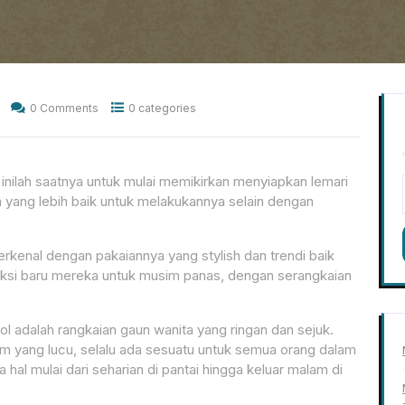
0 Comments
0 categories
inilah saatnya untuk mulai memikirkan menyiapkan lemari
 yang lebih baik untuk melakukannya selain dengan
rkenal dengan pakaiannya yang stylish dan trendi baik
leksi baru mereka untuk musim panas, dengan serangkaian
l adalah rangkaian gaun wanita yang ringan dan sejuk.
am yang lucu, selalu ada sesuatu untuk semua orang dalam
 hal mulai dari seharian di pantai hingga keluar malam di