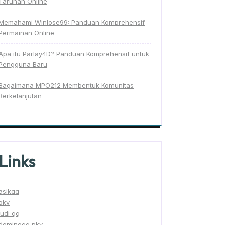
Taruhan Online
Memahami Winlose99: Panduan Komprehensif
Permainan Online
Apa itu Parlay4D? Panduan Komprehensif untuk
Pengguna Baru
Bagaimana MPO212 Membentuk Komunitas
Berkelanjutan
Links
asikqq
pkv
judi qq
dominoqq pkv