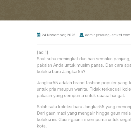
24 November, 2025
admin@saung-artikel.com
[ad_1]
Saat suhu meningkat dan hari semakin panjang, 
pakaian Anda untuk musim panas. Dan cara apa
koleksi baru Jangkar55?
Jangkar55 adalah brand fashion populer yang te
untuk pria maupun wanita. Tidak terkecuali ko
pakaian yang sempurna untuk cuaca hangat.
Salah satu koleksi baru Jangkar55 yang menonjo
Dari gaun maxi yang mengalir hingga gaun mal
koleksi ini. Gaun-gaun ini sempurna untuk segala
kota.