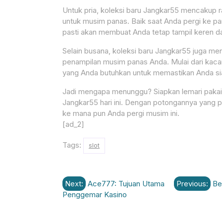
Untuk pria, koleksi baru Jangkar55 mencakup
untuk musim panas. Baik saat Anda pergi ke pa
pasti akan membuat Anda tetap tampil keren 
Selain busana, koleksi baru Jangkar55 juga m
penampilan musim panas Anda. Mulai dari kaca
yang Anda butuhkan untuk memastikan Anda s
Jadi mengapa menunggu? Siapkan lemari pakai
Jangkar55 hari ini. Dengan potongannya yang p
ke mana pun Anda pergi musim ini.
[ad_2]
Tags:
slot
Post
Next:
Ace777: Tujuan Utama
Previous:
Be
Penggemar Kasino
navigation