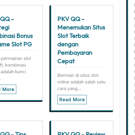
 QQ –
PKV QQ –
tegi
Menemukan Situs
inasi Bonus
Slot Terbaik
ame Slot PG
dengan
Pembayaran
 permainan slot
Cepat
t, kombinasi
adalah kunci
Bermain di situs slot
…
online adalah salah satu
cara yang…
d More
Read More
QQ – Tips
PKV QQ – Review