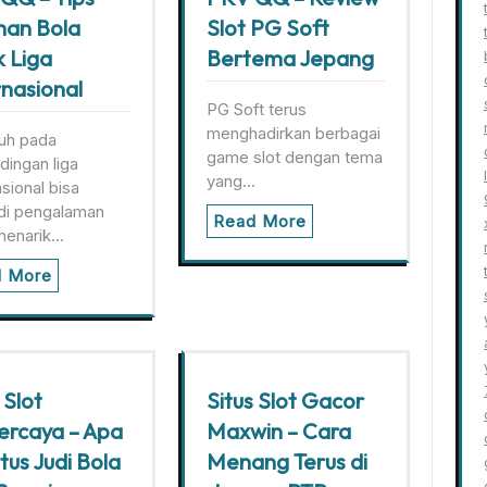
han Bola
Slot PG Soft
k Liga
Bertema Jepang
rnasional
PG Soft terus
menghadirkan berbagai
ruh pada
game slot dengan tema
dingan liga
yang…
asional bisa
di pengalaman
Read More
menarik…
d More
 Slot
Situs Slot Gacor
ercaya – Apa
Maxwin – Cara
itus Judi Bola
Menang Terus di