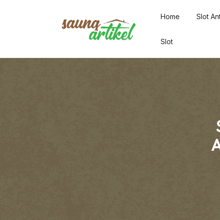
Skip
to
Home
Slot An
content
Slot