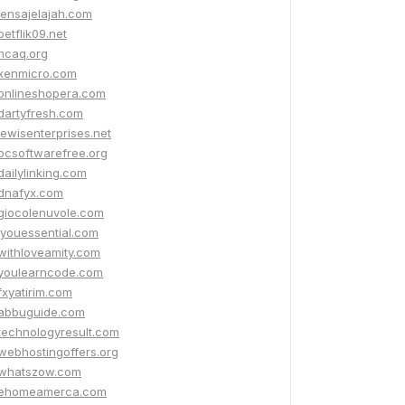
lensajelajah.com
betflik09.net
ncaq.org
xenmicro.com
onlineshopera.com
dartyfresh.com
lewisenterprises.net
pcsoftwarefree.org
dailylinking.com
dnafyx.com
giocolenuvole.com
iyouessential.com
withloveamity.com
youlearncode.com
fxyatirim.com
abbuguide.com
technologyresult.com
webhostingoffers.org
whatszow.com
ehomeamerca.com