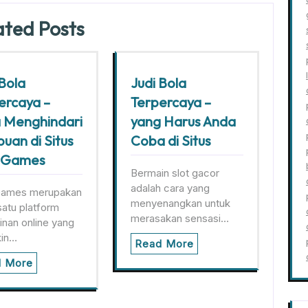
ated Posts
 Bola
Judi Bola
ercaya –
Terpercaya –
 Menghindari
yang Harus Anda
puan di Situs
Coba di Situs
 Games
Bermain slot gacor
adalah cara yang
ames merupakan
menyenangkan untuk
satu platform
merasakan sensasi…
nan online yang
in…
Read More
d More