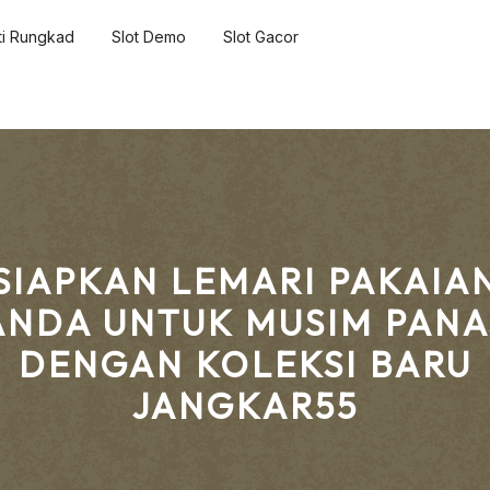
ti Rungkad
Slot Demo
Slot Gacor
SIAPKAN LEMARI PAKAIA
ANDA UNTUK MUSIM PANA
DENGAN KOLEKSI BARU
JANGKAR55