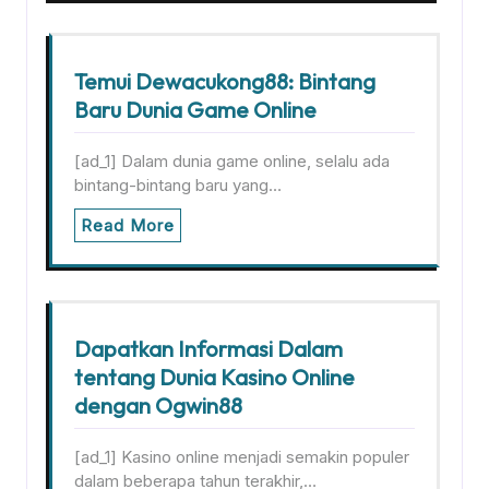
Temui Dewacukong88: Bintang
Baru Dunia Game Online
[ad_1] Dalam dunia game online, selalu ada
bintang-bintang baru yang…
Read More
Dapatkan Informasi Dalam
tentang Dunia Kasino Online
dengan Ogwin88
[ad_1] Kasino online menjadi semakin populer
dalam beberapa tahun terakhir,…