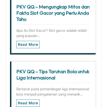
PKV QQ – Mengungkap Mitos dan
Fakta Slot Gacor yang Perlu Anda
Tahu
Apa Itu Slot Gacor? Slot gacor adalah istilah
yang populer…
Read More
PKV QQ – Tips Taruhan Bola untuk
Liga Internasional
Bertaruh pada pertandingan liga internasional
bisa menjadi pengalaman yang menarik…
Read More