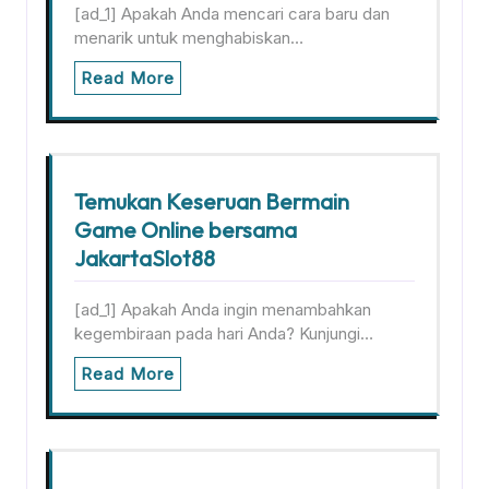
[ad_1] Apakah Anda mencari cara baru dan
menarik untuk menghabiskan…
Read More
Temukan Keseruan Bermain
Game Online bersama
JakartaSlot88
[ad_1] Apakah Anda ingin menambahkan
kegembiraan pada hari Anda? Kunjungi…
Read More