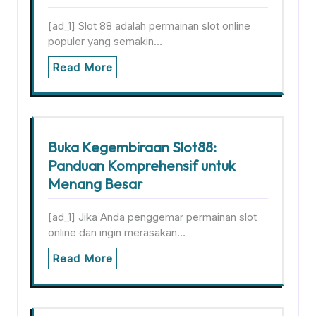
[ad_1] Slot 88 adalah permainan slot online
populer yang semakin…
Read More
Buka Kegembiraan Slot88:
Panduan Komprehensif untuk
Menang Besar
[ad_1] Jika Anda penggemar permainan slot
online dan ingin merasakan…
Read More