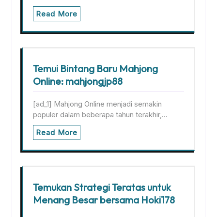
Read More
Temui Bintang Baru Mahjong
Online: mahjongjp88
[ad_1] Mahjong Online menjadi semakin
populer dalam beberapa tahun terakhir,…
Read More
Temukan Strategi Teratas untuk
Menang Besar bersama Hoki178