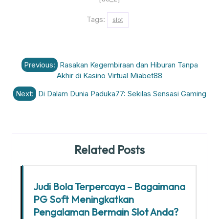
Tags:
slot
Post
Previous:
Rasakan Kegembiraan dan Hiburan Tanpa
navigation
Akhir di Kasino Virtual Miabet88
Next:
Di Dalam Dunia Paduka77: Sekilas Sensasi Gaming
Related Posts
Judi Bola Terpercaya – Bagaimana
PG Soft Meningkatkan
Pengalaman Bermain Slot Anda?