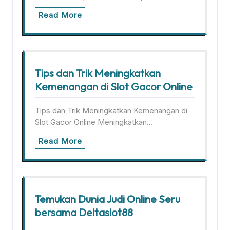
Read More
Tips dan Trik Meningkatkan
Kemenangan di Slot Gacor Online
Tips dan Trik Meningkatkan Kemenangan di
Slot Gacor Online Meningkatkan…
Read More
Temukan Dunia Judi Online Seru
bersama Deltaslot88