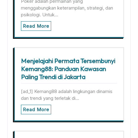
Poker adalah permainan yang
menggabungkan keterampilan, strategi, dan
psikologi. Untuk…
Read More
Menjelajahi Permata Tersembunyi
Kemang88: Panduan Kawasan
Paling Trendi di Jakarta
[ad_1] Kemang88 adalah lingkungan dinamis
dan trendi yang terletak di…
Read More