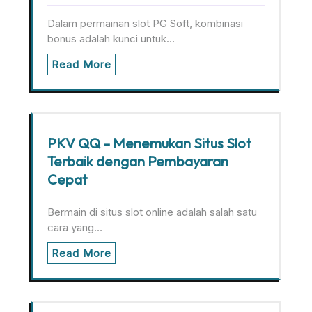
Dalam permainan slot PG Soft, kombinasi
bonus adalah kunci untuk…
Read More
PKV QQ – Menemukan Situs Slot
Terbaik dengan Pembayaran
Cepat
Bermain di situs slot online adalah salah satu
cara yang…
Read More