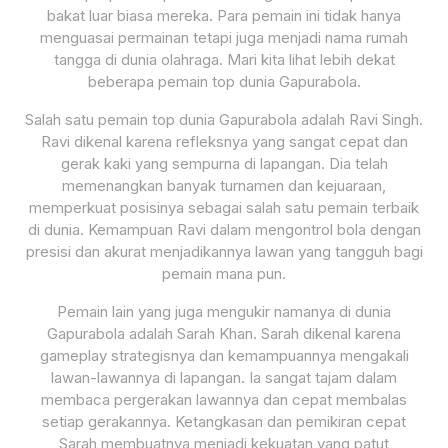
bakat luar biasa mereka. Para pemain ini tidak hanya
menguasai permainan tetapi juga menjadi nama rumah
tangga di dunia olahraga. Mari kita lihat lebih dekat
beberapa pemain top dunia Gapurabola.
Salah satu pemain top dunia Gapurabola adalah Ravi Singh.
Ravi dikenal karena refleksnya yang sangat cepat dan
gerak kaki yang sempurna di lapangan. Dia telah
memenangkan banyak turnamen dan kejuaraan,
memperkuat posisinya sebagai salah satu pemain terbaik
di dunia. Kemampuan Ravi dalam mengontrol bola dengan
presisi dan akurat menjadikannya lawan yang tangguh bagi
pemain mana pun.
Pemain lain yang juga mengukir namanya di dunia
Gapurabola adalah Sarah Khan. Sarah dikenal karena
gameplay strategisnya dan kemampuannya mengakali
lawan-lawannya di lapangan. Ia sangat tajam dalam
membaca pergerakan lawannya dan cepat membalas
setiap gerakannya. Ketangkasan dan pemikiran cepat
Sarah membuatnya menjadi kekuatan yang patut