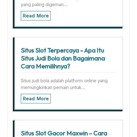
yang paling digemari…
Read More
Situs Slot Terpercaya – Apa Itu
Situs Judi Bola dan Bagaimana
Cara Memilihnya?
Situs judi bola adalah platform online yang
memungkinkan pemain untuk…
Read More
Situs Slot Gacor Maxwin – Cara