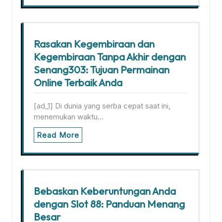
Rasakan Kegembiraan dan
Kegembiraan Tanpa Akhir dengan
Senang303: Tujuan Permainan
Online Terbaik Anda
[ad_1] Di dunia yang serba cepat saat ini,
menemukan waktu…
Read More
Bebaskan Keberuntungan Anda
dengan Slot 88: Panduan Menang
Besar