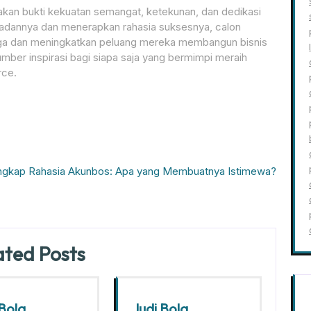
kan bukti kekuatan semangat, ketekunan, dan dedikasi
eladannya dan menerapkan rahasia suksesnya, calon
rga dan meningkatkan peluang mereka membangun bisnis
mber inspirasi bagi siapa saja yang bermimpi meraih
rce.
gkap Rahasia Akunbos: Apa yang Membuatnya Istimewa?
ated Posts
 Bola
Judi Bola