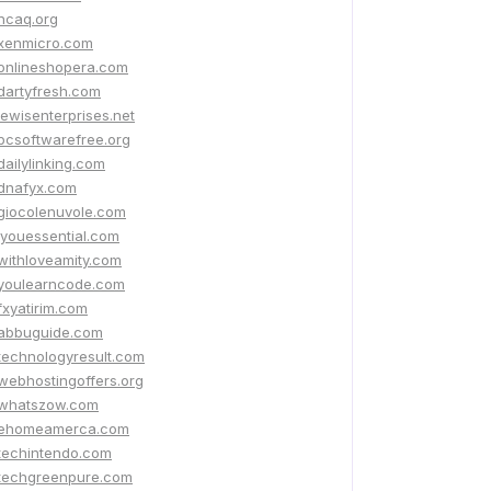
ncaq.org
xenmicro.com
onlineshopera.com
dartyfresh.com
lewisenterprises.net
pcsoftwarefree.org
dailylinking.com
dnafyx.com
giocolenuvole.com
iyouessential.com
withloveamity.com
youlearncode.com
fxyatirim.com
abbuguide.com
technologyresult.com
webhostingoffers.org
whatszow.com
ehomeamerca.com
techintendo.com
techgreenpure.com