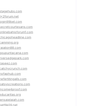
stagehubs.com
1x2forum.net
login99bet.com
secretcourtesans.com
onlinebahisforum1.com
chicagoheadline.com
camming.org
rajalion88.com
goupuntacana.com
riversedgepark.com
zaseez.com
catchycrunch.com
nofaphub.com
nefertitingalls.com
patsyscreations.com
income4proof.com
educaritas.org
lensajelajah.com
betflik09.net