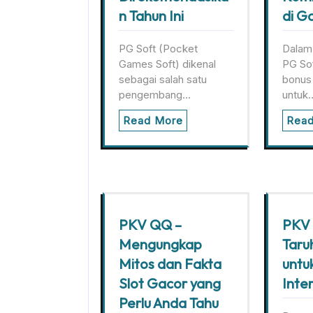
n Tahun Ini
di G
PG Soft (Pocket
Dalam
Games Soft) dikenal
PG Sof
sebagai salah satu
bonus 
pengembang…
untuk
Read More
Rea
PKV QQ –
PKV 
Mengungkap
Taru
Mitos dan Fakta
untu
Slot Gacor yang
Inte
Perlu Anda Tahu