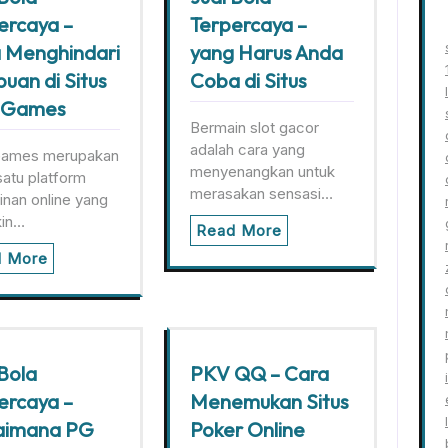
ercaya –
Terpercaya –
 Menghindari
yang Harus Anda
puan di Situs
Coba di Situs
 Games
Bermain slot gacor
adalah cara yang
ames merupakan
menyenangkan untuk
satu platform
merasakan sensasi…
nan online yang
in…
Read More
d More
 Bola
PKV QQ – Cara
ercaya –
Menemukan Situs
aimana PG
Poker Online