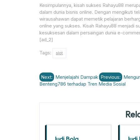
Kesimpulannya, kisah sukses Rahayu88 merupa
dalam dunia bisnis online. Dengan mengikuti t
wirausahawan dapat memetik pelajaran berha
online yang sukses. Kisah Rahayu88 menjadi su
kesuksesan dalam persaingan dunia e-comme
[ad_2]
Tags:
slot
Post
Next:
Menjelajahi Dampak
Previous:
Mengun
Benteng786 terhadap Tren Media Sosial
navigation
Rel
Judi Bola
Judi