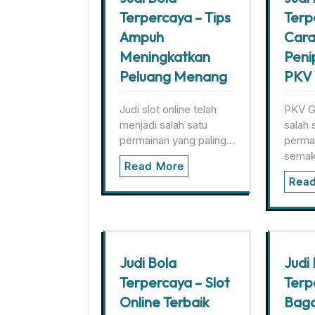
Terpercaya – Tips
Terp
Ampuh
Cara
Meningkatkan
Peni
Peluang Menang
PKV
Judi slot online telah
PKV G
menjadi salah satu
salah 
permainan yang paling…
permai
semak
Read More
Rea
Judi Bola
Judi
Terpercaya – Slot
Terp
Online Terbaik
Bag