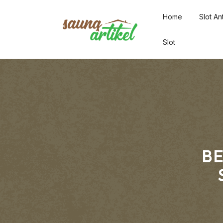
Skip
to
Home
Slot An
content
Slot
BE