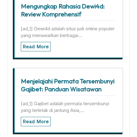
Mengungkap Rahasia Dewi4d:
Review Komprehensif
[ad_1] Dewi4d adalah situs judi online populer
yang menawarkan berbagai…
Read More
Menjelajahi Permata Tersembunyi
Gajibet: Panduan Wisatawan
[ad_1] Gajibet adalah permata tersembunyi
yang terletak di jantung Asia,…
Read More