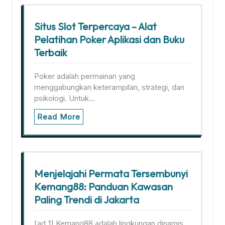
Situs Slot Terpercaya – Alat
Pelatihan Poker Aplikasi dan Buku
Terbaik
Poker adalah permainan yang
menggabungkan keterampilan, strategi, dan
psikologi. Untuk…
Read More
Menjelajahi Permata Tersembunyi
Kemang88: Panduan Kawasan
Paling Trendi di Jakarta
[ad_1] Kemang88 adalah lingkungan dinamis