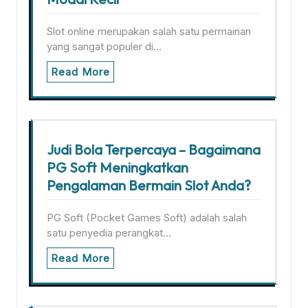
Slot online merupakan salah satu permainan
yang sangat populer di…
Read More
Judi Bola Terpercaya – Bagaimana
PG Soft Meningkatkan
Pengalaman Bermain Slot Anda?
PG Soft (Pocket Games Soft) adalah salah
satu penyedia perangkat…
Read More