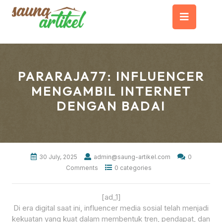
Skip
Op
to
content
But
PARARAJA77: INFLUENCER
MENGAMBIL INTERNET
DENGAN BADAI
30 July, 2025
admin@saung-artikel.com
0
Comments
0 categories
[ad_1]
Di era digital saat ini, influencer media sosial telah menjadi
kekuatan yang kuat dalam membentuk tren, pendapat, dan