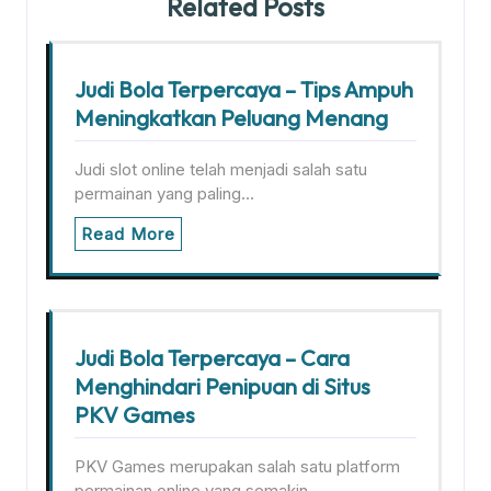
Related Posts
Judi Bola Terpercaya – Tips Ampuh
Meningkatkan Peluang Menang
Judi slot online telah menjadi salah satu
permainan yang paling…
Read More
Judi Bola Terpercaya – Cara
Menghindari Penipuan di Situs
PKV Games
PKV Games merupakan salah satu platform
permainan online yang semakin…