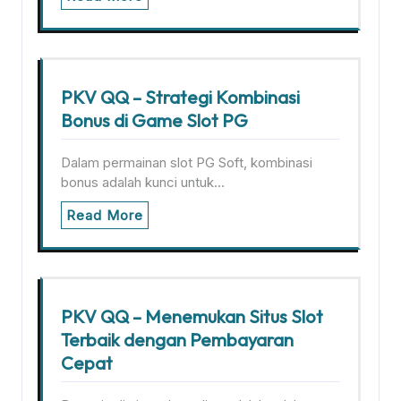
PKV QQ – Strategi Kombinasi
Bonus di Game Slot PG
Dalam permainan slot PG Soft, kombinasi
bonus adalah kunci untuk…
Read More
PKV QQ – Menemukan Situs Slot
Terbaik dengan Pembayaran
Cepat