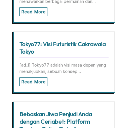
menawarkan berbagai permainan dan…
Read More
Tokyo77: Visi Futuristik Cakrawala
Tokyo
[ad_1] Tokyo77 adalah visi masa depan yang
menakjubkan, sebuah konsep…
Read More
Bebaskan Jiwa Penjudi Anda
dengan Ceriabet: Platform