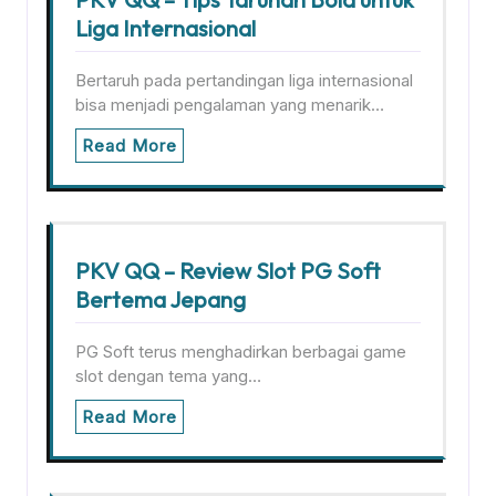
Liga Internasional
Bertaruh pada pertandingan liga internasional
bisa menjadi pengalaman yang menarik…
Read More
PKV QQ – Review Slot PG Soft
Bertema Jepang
PG Soft terus menghadirkan berbagai game
slot dengan tema yang…
Read More