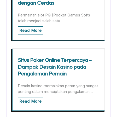
dengan Cerdas
Permainan slot PG (Pocket Games Soft)
telah menjadi salah satu…
Read More
Situs Poker Online Terpercaya –
Dampak Desain Kasino pada
Pengalaman Pemain
Desain kasino memainkan peran yang sangat
penting dalam menciptakan pengalaman…
Read More