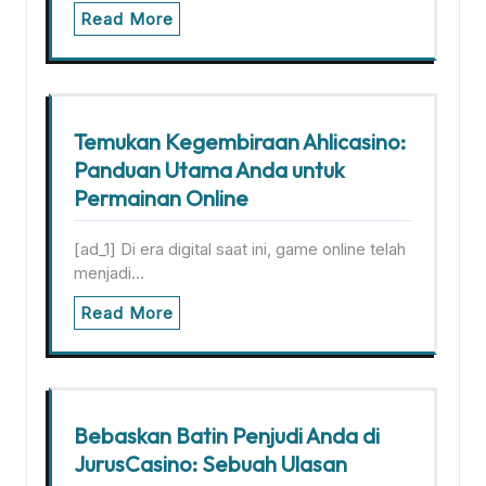
Read More
Temukan Kegembiraan Ahlicasino:
Panduan Utama Anda untuk
Permainan Online
[ad_1] Di era digital saat ini, game online telah
menjadi…
Read More
Bebaskan Batin Penjudi Anda di
JurusCasino: Sebuah Ulasan