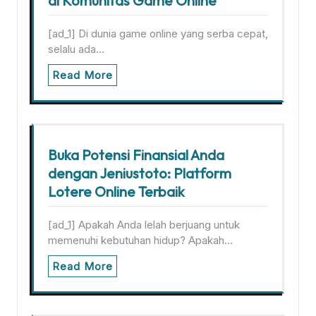
di Komunitas Game Online
[ad_1] Di dunia game online yang serba cepat,
selalu ada…
Read More
Buka Potensi Finansial Anda
dengan Jeniustoto: Platform
Lotere Online Terbaik
[ad_1] Apakah Anda lelah berjuang untuk
memenuhi kebutuhan hidup? Apakah…
Read More