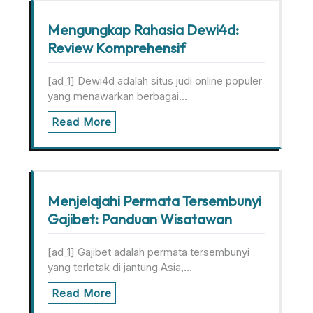
Mengungkap Rahasia Dewi4d:
Review Komprehensif
[ad_1] Dewi4d adalah situs judi online populer
yang menawarkan berbagai…
Read More
Menjelajahi Permata Tersembunyi
Gajibet: Panduan Wisatawan
[ad_1] Gajibet adalah permata tersembunyi
yang terletak di jantung Asia,…
Read More