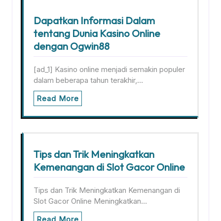
Dapatkan Informasi Dalam
tentang Dunia Kasino Online
dengan Ogwin88
[ad_1] Kasino online menjadi semakin populer
dalam beberapa tahun terakhir,…
Read More
Tips dan Trik Meningkatkan
Kemenangan di Slot Gacor Online
Tips dan Trik Meningkatkan Kemenangan di
Slot Gacor Online Meningkatkan…
Read More