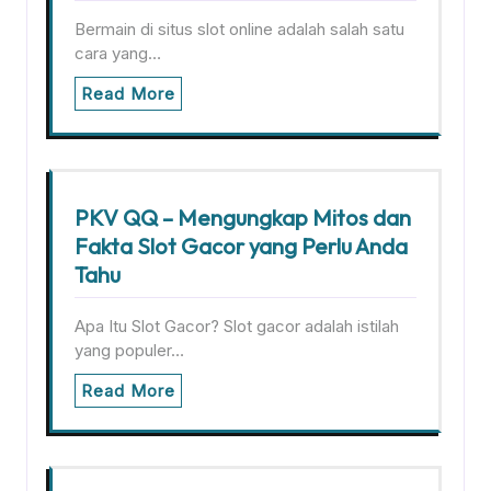
Bermain di situs slot online adalah salah satu
cara yang…
Read More
PKV QQ – Mengungkap Mitos dan
Fakta Slot Gacor yang Perlu Anda
Tahu
Apa Itu Slot Gacor? Slot gacor adalah istilah
yang populer…
Read More