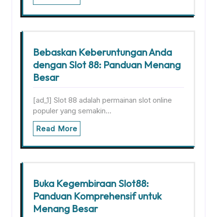
Bebaskan Keberuntungan Anda
dengan Slot 88: Panduan Menang
Besar
[ad_1] Slot 88 adalah permainan slot online
populer yang semakin…
Read More
Buka Kegembiraan Slot88:
Panduan Komprehensif untuk
Menang Besar