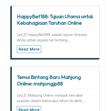
HappyBet188: Tujuan Utama untuk
Kebahagiaan Taruhan Online
[ad_1] HappyBet188 adalah tujuan terpadu
Anda untuk segala hal tentang…
Read More
Temui Bintang Baru Mahjong
Online: mahjongjp88
[ad_1] Mahjong Online menjadi semakin
populer dalam beberapa tahun terakhir,…
Read More