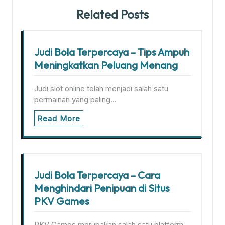
Related Posts
Judi Bola Terpercaya – Tips Ampuh
Meningkatkan Peluang Menang
Judi slot online telah menjadi salah satu
permainan yang paling…
Read More
Judi Bola Terpercaya – Cara
Menghindari Penipuan di Situs
PKV Games
PKV Games merupakan salah satu platform