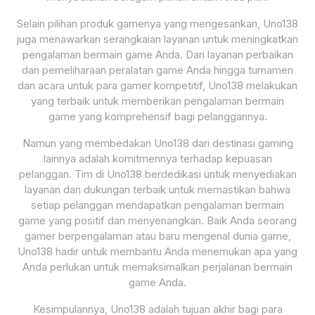
Selain pilihan produk gamenya yang mengesankan, Uno138
juga menawarkan serangkaian layanan untuk meningkatkan
pengalaman bermain game Anda. Dari layanan perbaikan
dan pemeliharaan peralatan game Anda hingga turnamen
dan acara untuk para gamer kompetitif, Uno138 melakukan
yang terbaik untuk memberikan pengalaman bermain
game yang komprehensif bagi pelanggannya.
Namun yang membedakan Uno138 dari destinasi gaming
lainnya adalah komitmennya terhadap kepuasan
pelanggan. Tim di Uno138 berdedikasi untuk menyediakan
layanan dan dukungan terbaik untuk memastikan bahwa
setiap pelanggan mendapatkan pengalaman bermain
game yang positif dan menyenangkan. Baik Anda seorang
gamer berpengalaman atau baru mengenal dunia game,
Uno138 hadir untuk membantu Anda menemukan apa yang
Anda perlukan untuk memaksimalkan perjalanan bermain
game Anda.
Kesimpulannya, Uno138 adalah tujuan akhir bagi para