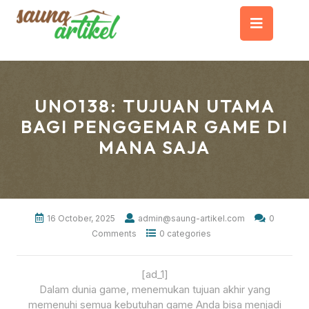
Skip
Op
to
content
But
UNO138: TUJUAN UTAMA
BAGI PENGGEMAR GAME DI
MANA SAJA
16 October, 2025
admin@saung-artikel.com
0
Comments
0 categories
[ad_1]
Dalam dunia game, menemukan tujuan akhir yang
memenuhi semua kebutuhan game Anda bisa menjadi