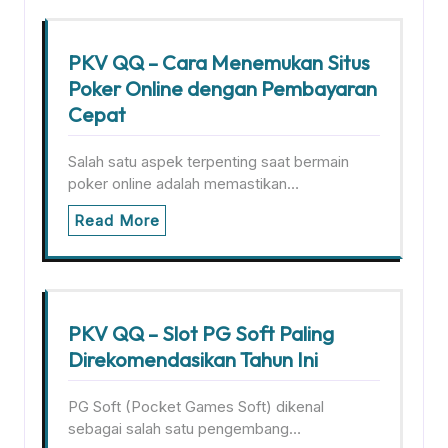
PKV QQ – Cara Menemukan Situs
Poker Online dengan Pembayaran
Cepat
Salah satu aspek terpenting saat bermain
poker online adalah memastikan…
Read More
PKV QQ – Slot PG Soft Paling
Direkomendasikan Tahun Ini
PG Soft (Pocket Games Soft) dikenal
sebagai salah satu pengembang…