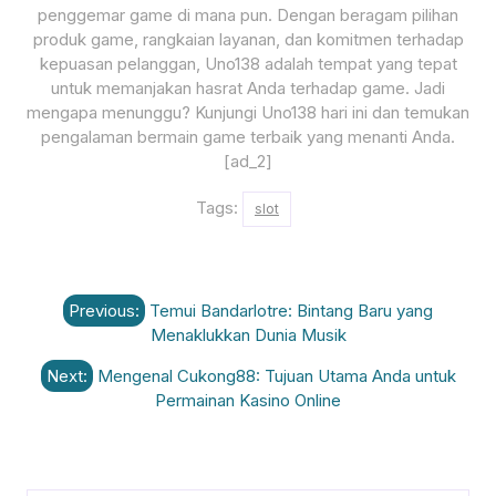
penggemar game di mana pun. Dengan beragam pilihan
produk game, rangkaian layanan, dan komitmen terhadap
kepuasan pelanggan, Uno138 adalah tempat yang tepat
untuk memanjakan hasrat Anda terhadap game. Jadi
mengapa menunggu? Kunjungi Uno138 hari ini dan temukan
pengalaman bermain game terbaik yang menanti Anda.
[ad_2]
Tags:
slot
Post
Previous:
Temui Bandarlotre: Bintang Baru yang
navigation
Menaklukkan Dunia Musik
Next:
Mengenal Cukong88: Tujuan Utama Anda untuk
Permainan Kasino Online