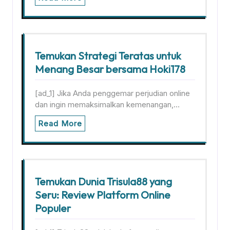
Temukan Strategi Teratas untuk
Menang Besar bersama Hoki178
[ad_1] Jika Anda penggemar perjudian online
dan ingin memaksimalkan kemenangan,…
Read More
Temukan Dunia Trisula88 yang
Seru: Review Platform Online
Populer