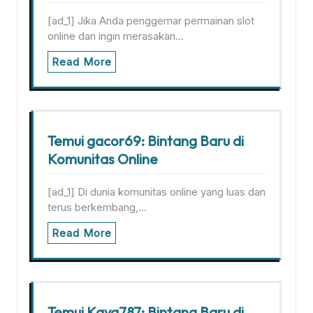
[ad_1] Jika Anda penggemar permainan slot
online dan ingin merasakan…
Read More
Temui gacor69: Bintang Baru di
Komunitas Online
[ad_1] Di dunia komunitas online yang luas dan
terus berkembang,…
Read More
Temui Kaya787: Bintang Baru di