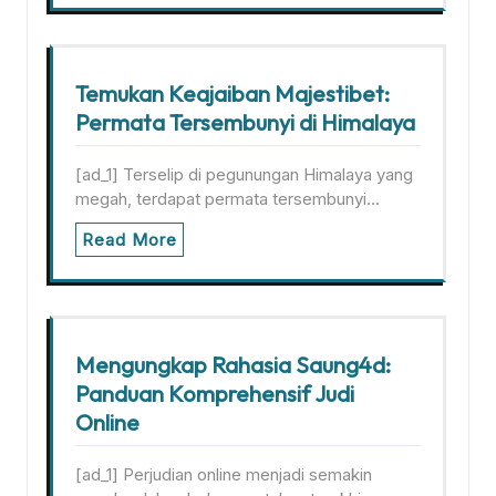
Temukan Keajaiban Majestibet:
Permata Tersembunyi di Himalaya
[ad_1] Terselip di pegunungan Himalaya yang
megah, terdapat permata tersembunyi…
Read More
Mengungkap Rahasia Saung4d:
Panduan Komprehensif Judi
Online
[ad_1] Perjudian online menjadi semakin