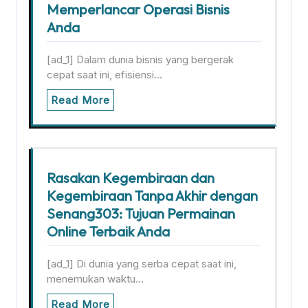
Memperlancar Operasi Bisnis
Anda
[ad_1] Dalam dunia bisnis yang bergerak
cepat saat ini, efisiensi…
Read More
Rasakan Kegembiraan dan
Kegembiraan Tanpa Akhir dengan
Senang303: Tujuan Permainan
Online Terbaik Anda
[ad_1] Di dunia yang serba cepat saat ini,
menemukan waktu…
Read More