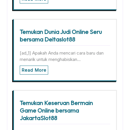
Temukan Dunia Judi Online Seru
bersama Deltaslot88
[ad_1] Apakah Anda mencari cara baru dan
menarik untuk menghabiskan…
Read More
Temukan Keseruan Bermain
Game Online bersama
JakartaSlot88