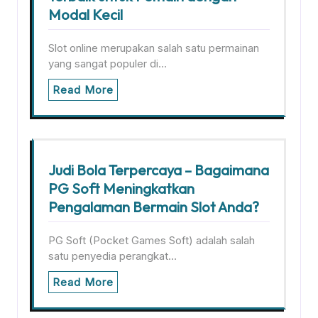
Modal Kecil
Slot online merupakan salah satu permainan
yang sangat populer di…
Read More
Judi Bola Terpercaya – Bagaimana
PG Soft Meningkatkan
Pengalaman Bermain Slot Anda?
PG Soft (Pocket Games Soft) adalah salah
satu penyedia perangkat…
Read More